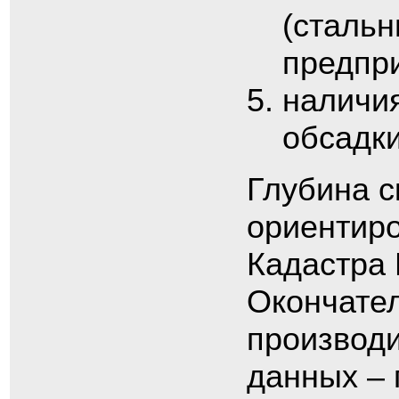
(сталь
предпри
наличия
обсадки
Глубина с
ориентиро
Кадастра 
Окончател
производи
данных – 