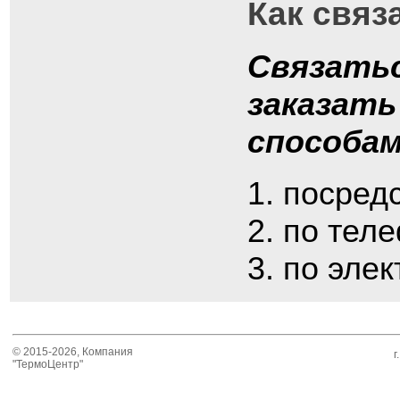
Как связ
Связатьс
заказать
способам
посредс
по теле
по элек
© 2015-2026, Компания
г
"ТермоЦентр"