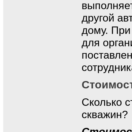
выполняет
другой ав
дому. При
для орган
поставлен
сотрудни
Стоимос
Сколько с
скважин?
Стоимос