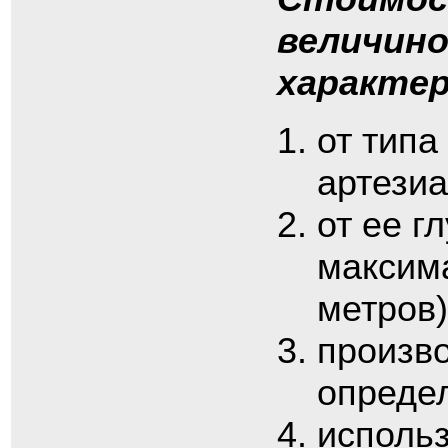
величино
характе
от типа
артезиа
от ее г
максима
метров)
произво
определ
использ