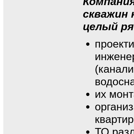
Компания
скважин 
целый ря
проект
инжене
(канали
водосн
их монт
организ
квартир
ТО раз