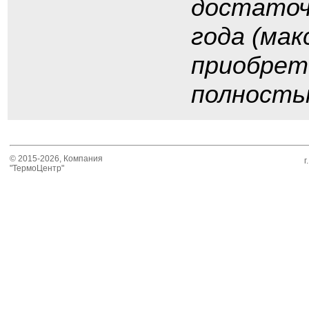
достаточн
года (ма
приобрет
полность
© 2015-2026, Компания
г
"ТермоЦентр"