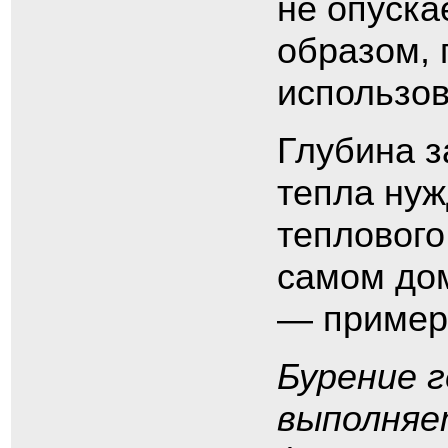
не опуска
образом, 
использов
Глубина з
тепла нуж
теплового
самом дом
— примерн
Бурение 
выполняе