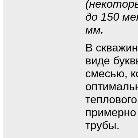
(некотор
до 150 ме
мм.
В скважин
виде букв
смесью, к
оптималь
теплового
примерно 
трубы.