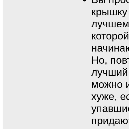
крышку 
лучшем 
которой
начина
Но, пов
лучший 
можно и
хуже, е
упавшие
придаю