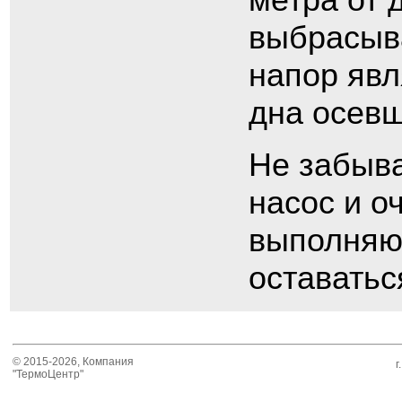
выбрасыва
напор явл
дна осевш
Не забыва
насос и о
выполняют
оставатьс
© 2015-2026, Компания
г
"ТермоЦентр"