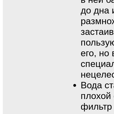
до дна 
размнож
застаив
пользую
его, но
специа
нецеле
Вода ст
плохой 
фильтр 