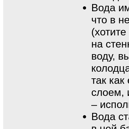
Вода им
что в 
(хотите
на стен
воду, в
колодца
так как
слоем,
– испол
Вода ст
в ней б