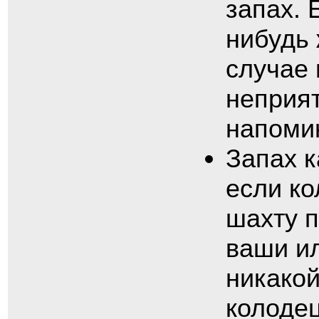
запах. 
нибудь 
случае 
неприят
напомин
Запах к
если ко
шахту 
ваши ил
никакой
колодец