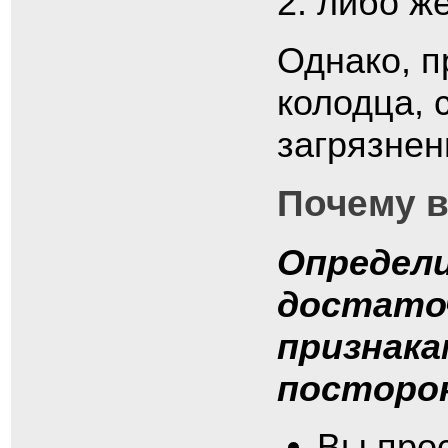
либо же
Однако, п
колодца, 
загрязнен
Почему в
Определи
достаточ
признака
посторон
Вы прос