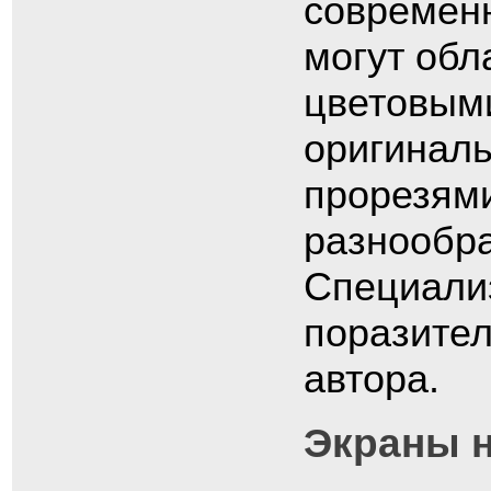
современ
могут обл
цветовым
оригиналь
прорезями
разнообра
Специализ
поразите
автора.
Экраны 