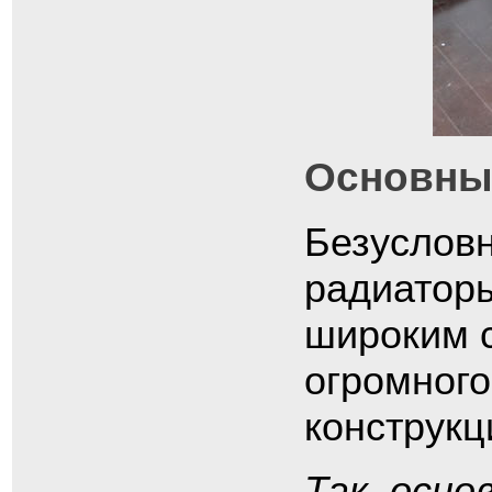
Основны
Безусловн
радиаторы
широким с
огромного
конструкц
Так, осно