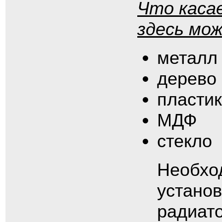
Что каса
здесь мо
металл
дерево
пластик
МДФ
стекло
Необход
установ
радиато