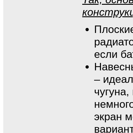
конструк
Плоски
радиато
если ба
Навесн
– идеал
чугуна,
немног
экран м
вариант