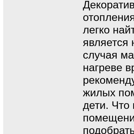
Декорати
отопления
легко най
является 
случая ма
нагреве в
рекоменду
жилых пом
дети. Что
помещений
подобрать