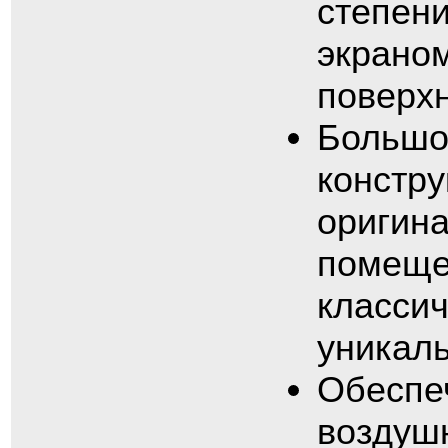
степени
экраном
поверхн
Большо
констру
оригин
помещен
классич
уникал
Обеспе
воздуш