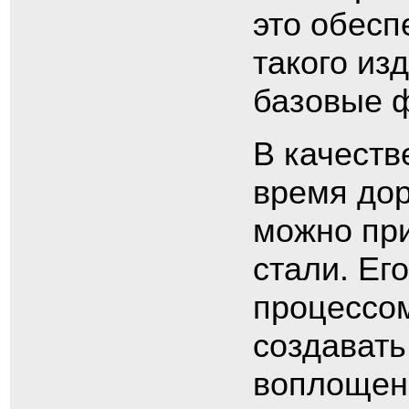
это обесп
такого из
базовые ф
В качеств
время дор
можно пр
стали. Ег
процессом
создавать
воплощени