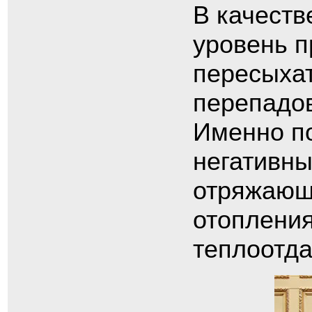
В качеств
уровень п
пересыхат
перепадов
Именно по
негативны
отряжающ
отопления
теплоотда