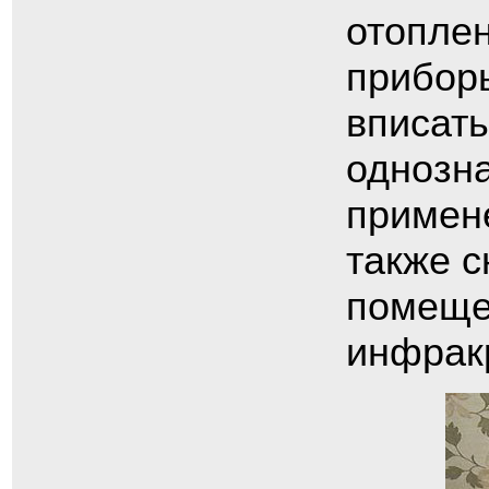
отоплен
приборы
вписать
однозна
примен
также с
помеще
инфракр