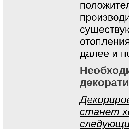
положител
производи
существую
отопления
далее и п
Необход
декорати
Декориро
станет х
следующи