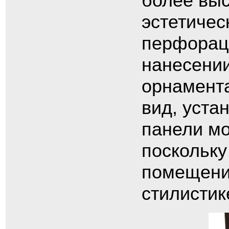
более выс
эстетичес
перфорац
нанесении
орнамент
вид, уста
панели мо
поскольку
помещени
стилистик