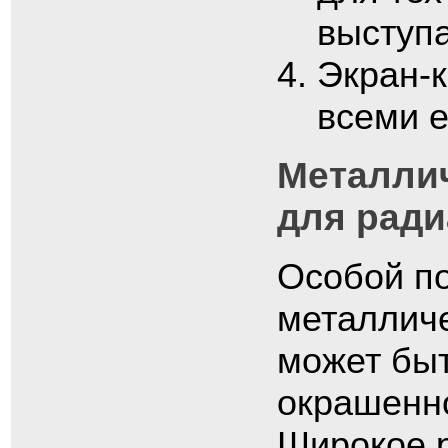
выступ
Экран-
всеми е
Металли
для рад
Особой по
металличе
может быт
окрашенн
Широкое р