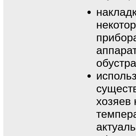
накладк
некото
прибора
аппарат
обустр
исполь
сущест
хозяев 
темпера
актуаль