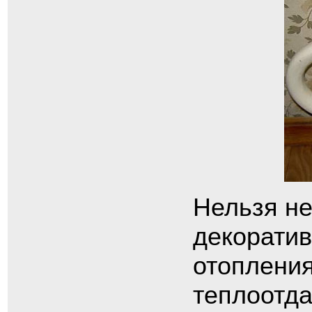
Нельзя не
декорати
отоплени
теплоотда