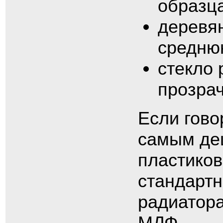
образца
деревя
средню
стекло 
прозрач
Если гово
самым де
пластиков
стандарт
радиатора
МДФ.