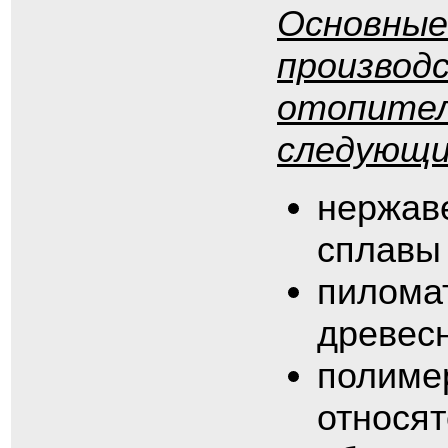
Основные
производ
отопител
следующи
нержав
сплавы 
пилома
древес
полиме
относя