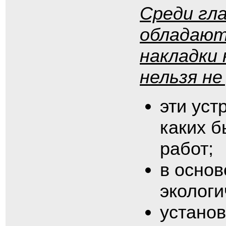
Среди гл
обладают
накладки
нельзя н
эти уст
каких 
работ;
в основ
эколог
установ