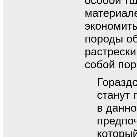
особой тщ
материал
экономить
породы о
растрески
собой пор
Горазд
станут
в данно
предпоч
который