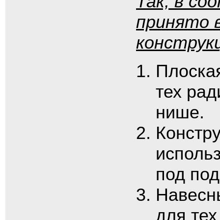
Так, в с
принято 
конструк
Плоска
тех рад
нише.
Констру
исполь
под под
Навесн
для тех