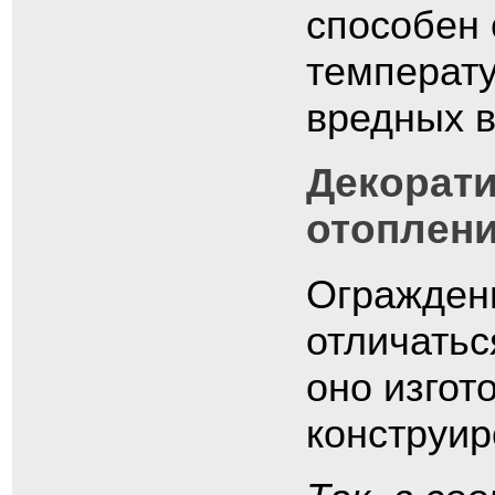
способен 
температу
вредных 
Декорати
отоплени
Огражден
отличатьс
оно изгот
конструир