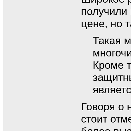
получили 
цене, но 
Такая 
многоч
Кроме т
защитны
являет
Говоря о 
стоит отм