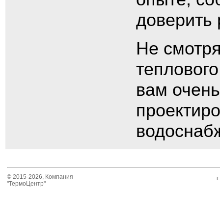
доверить 
Не смотря
теплового
вам очень
проектиро
водоснаб
© 2015-2026, Компания
г
"ТермоЦентр"