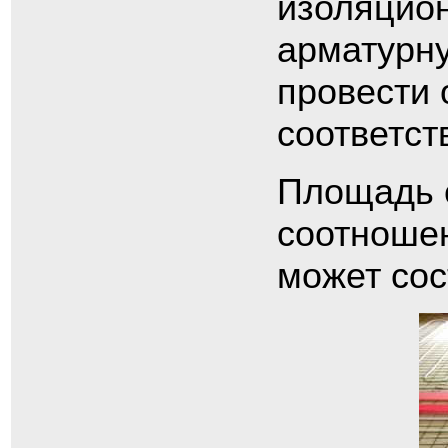
изоляцио
арматурну
провести 
соответст
Площадь с
соотношен
может сос