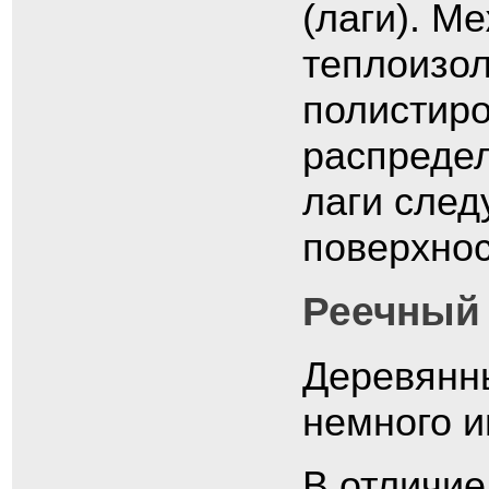
(лаги). М
теплоизо
полистиро
распредел
лаги след
поверхнос
Реечный
Деревянны
немного и
В отличие