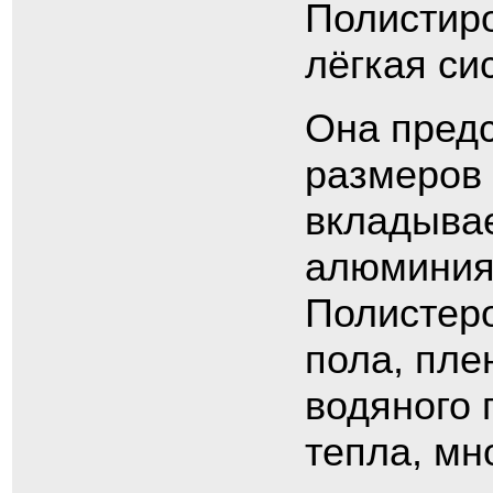
Полистиро
лёгкая си
Она предс
размеров 
вкладывае
алюминия,
Полистеро
пола, пле
водяного 
тепла, мн