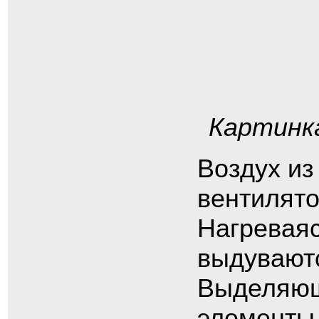
Картинк
Воздух из
вентилято
Нагревая
выдувают
Выделяющ
элементы 