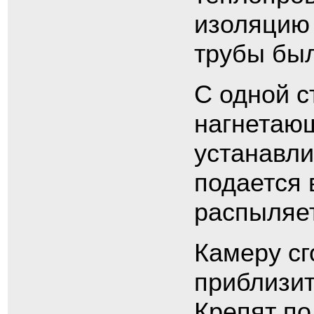
изоляцию 
трубы бы
С одной с
нагнетающ
устанавли
подается 
распыляе
Камеру сг
приблизит
Крепят по