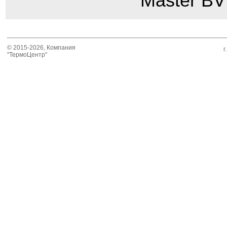
Master BV
© 2015-2026, Компания
г
"ТермоЦентр"