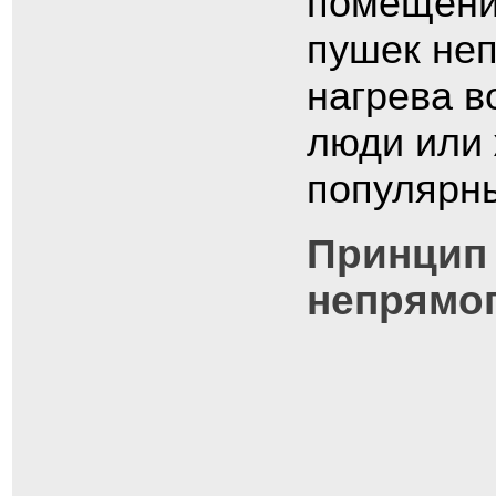
помещени
пушек неп
нагрева в
люди или 
популярны
Принцип
непрямог