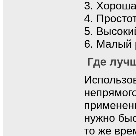
Хорошая
Простот
Высокий
Малый р
Где луч
Использо
непрямог
применени
нужно быс
то же вре