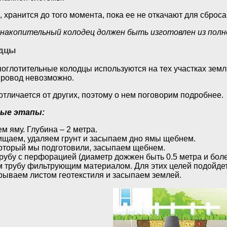
, хранится до того момента, пока ее не откачают для сброса
накопительный колодец должен быть изготовлен из пол
одцы
оглотительные колодцы используются на тех участках земл
провод невозможно.
тличается от других, поэтому о нем поговорим подробнее.
ые этапы:
м яму. Глубина – 2 метра.
щаем, удаляем грунт и засыпаем дно ямы щебнем.
который мы подготовили, засыпаем щебнем.
убу с перфорацией (диаметр дожжен быть 0.5 метра и боле
 трубу фильтрующим материалом. Для этих целей подойдет 
рываем листом геотекстиля и засыпаем землей.