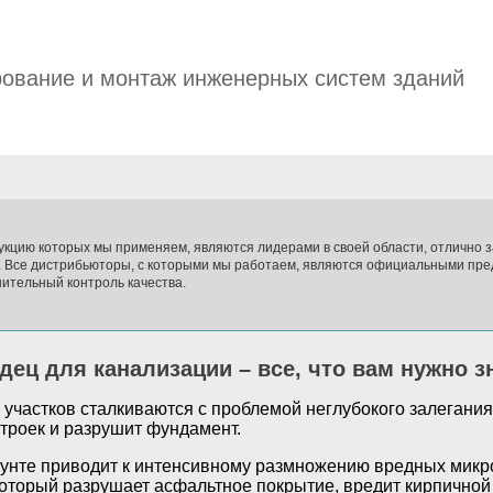
ование и монтаж инженерных систем зданий
укцию которых мы применяем, являются лидерами в своей области, отлично
. Все дистрибьюторы, с которыми мы работаем, являются официальными пре
ительный контроль качества.
ец для канализации – все, что вам нужно з
частков сталкиваются с проблемой неглубокого залегания 
строек и разрушит фундамент.
рунте приводит к интенсивному размножению вредных микро
который разрушает асфальтное покрытие, вредит кирпичной 