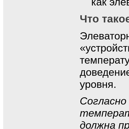
как эле
Что тако
Элеваторн
«устройс
температу
доведение
уровня.
Согласно
температ
должна п