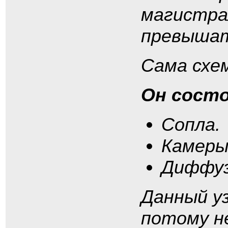
магистра
превышат
Сама схе
Он состо
Сопла.
Камеры
Диффуз
Данный у
потому н