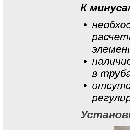
К минуса
необхо
расчет
элемен
наличи
в труба
отсутс
регули
Установ