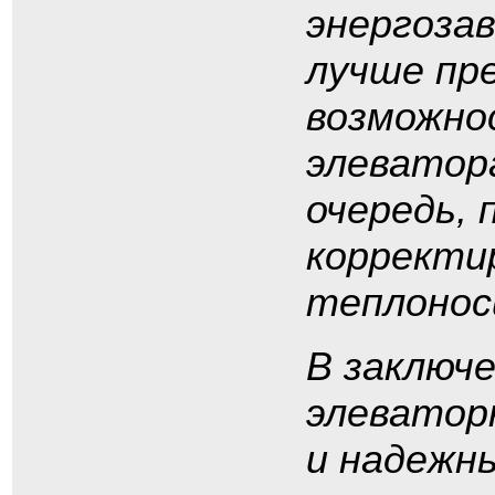
энергоза
лучше пр
возможно
элеватора
очередь,
корректи
теплонос
В заключ
элеватор
и надежн