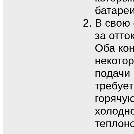
батареи
В свою 
за отто
Оба кон
некотор
подачи 
требует
горячую
холодн
теплоно