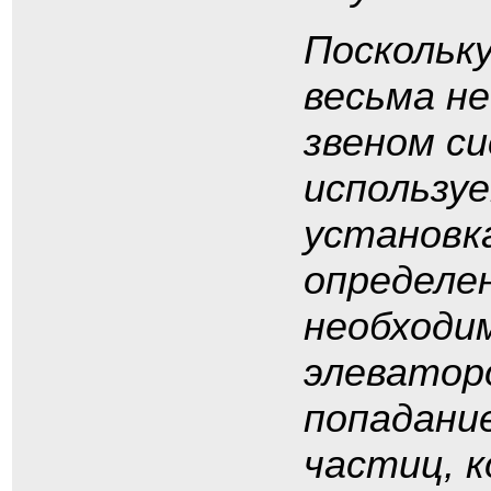
Поскольк
весьма н
звеном с
используе
установк
определен
необходи
элеватор
попадани
частиц, 