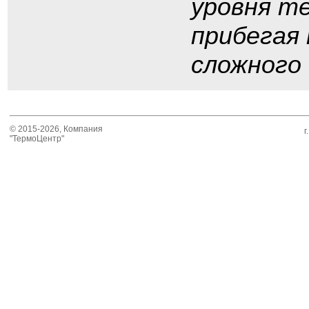
уровня т
прибегая 
сложного
© 2015-2026, Компания
г
"ТермоЦентр"