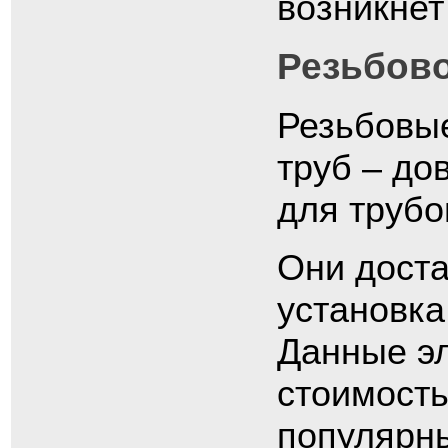
возникнет
Резьбов
Резьбовы
труб – до
для трубо
Они доста
установка
Данные э
стоимость
популярн