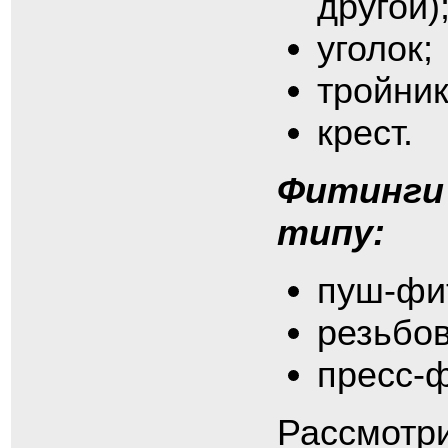
другой)
уголок;
тройник
крест.
Фитинги
типу:
пуш-фи
резьбо
пресс-ф
Рассмотр