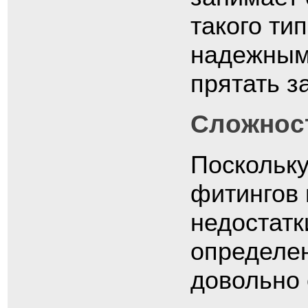
такого ти
надежными
прятать з
Сложнос
Поскольк
фитингов 
недостатк
определе
довольно 