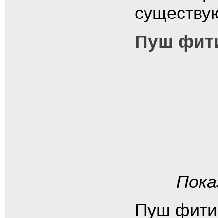
существу
Пуш фит
Пока
Пуш фитин