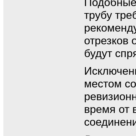
Подобные
трубу тре
рекоменду
отрезков 
будут спр
Исключени
местом с
ревизионн
время от 
соединени