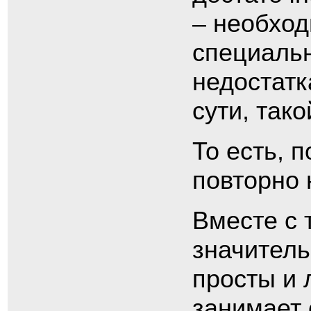
– необход
специальн
недостатк
сути, так
То есть, 
повторно 
Вместе с 
значител
просты и 
занимает 