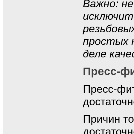
Важно: н
исключит
резьбовы
простых 
деле кач
Пресс-ф
Пресс-фит
достаточн
Причин то
достаточн