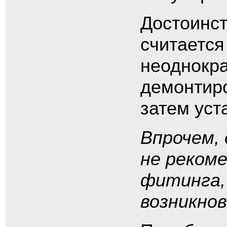
Достоинс
считается
неоднокра
демонтиро
затем уст
Впрочем,
не реком
фитинга,
возникнов