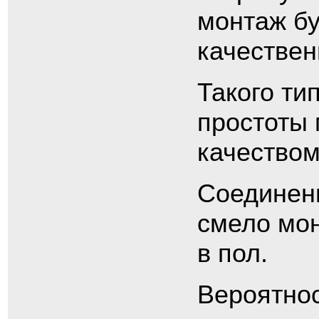
монтаж б
качествен
Такого ти
простоты
качеством
Соединен
смело мон
в пол.
Вероятнос