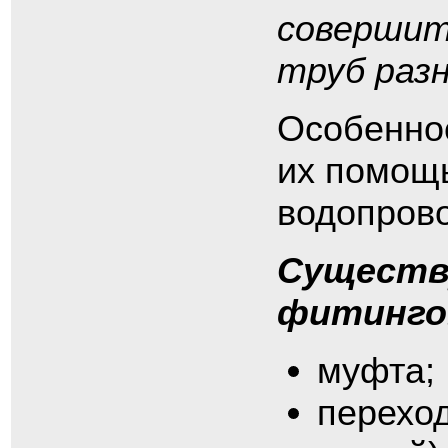
совершит
труб раз
Особеннос
их помощ
водопров
Существ
фитинго
муфта;
переход