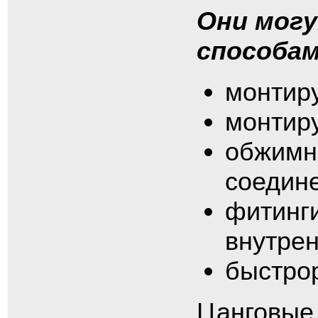
Они мог
способам
монтир
монтир
обжимн
соедин
фитинг
внутрен
быстро
Цанговые 