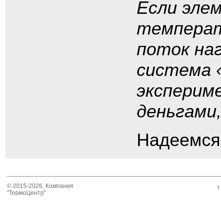
Если эле
температ
поток на
система 
эксперим
деньгами,
Надеемся,
© 2015-2026, Компания
г
"ТермоЦентр"