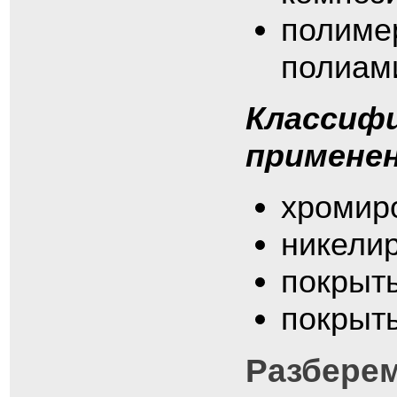
полимер
полиами
Классиф
применен
хромир
никели
покрыт
покрыт
Разберем