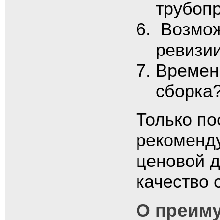
трубоп
Возмож
ревизи
Времен
сборка
Только по
рекоменду
ценовой 
качество 
О преиму