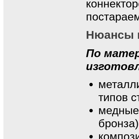
коннектор
постараем
Нюансы 
По мате
изготов
металли
типов с
медные 
бронза)
композ