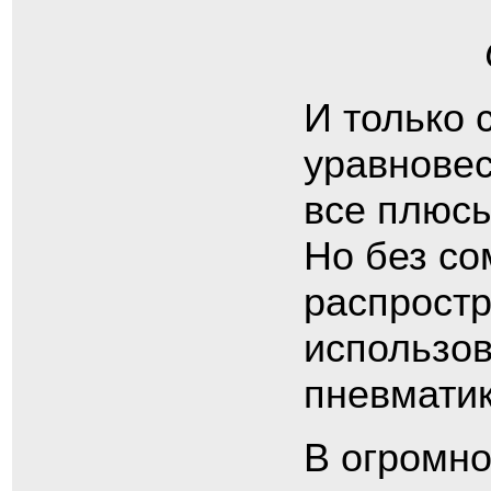
И только 
уравновес
все плюсы
Но без с
распростр
использов
пневматик
В огромн