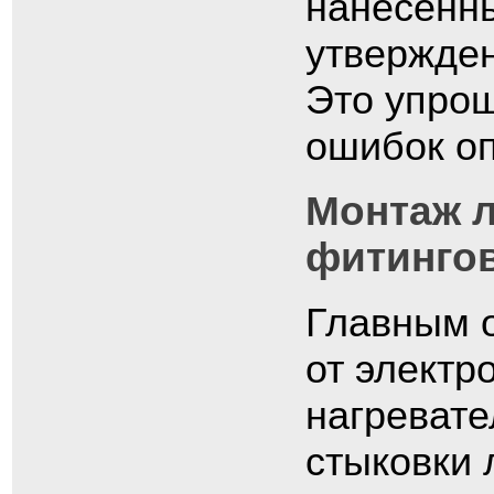
нанесенны
утвержден
Это упрощ
ошибок о
Монтаж 
фитинго
Главным о
от электр
нагревате
стыковки 