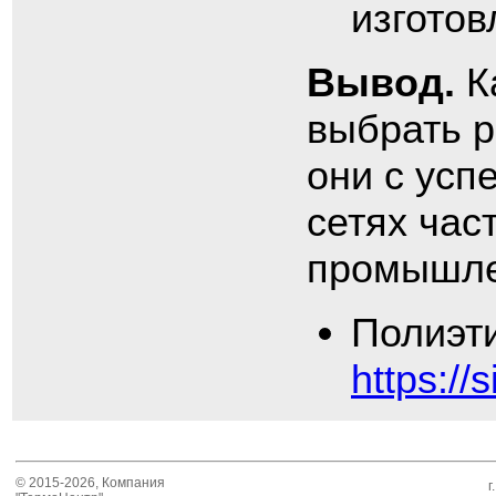
изготов
Вывод.
К
выбрать р
они с усп
сетях час
промышле
Полиэт
https://
© 2015-2026, Компания
г