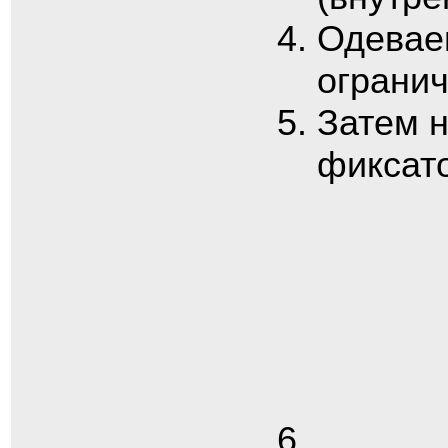
Одеваем
огранич
Затем 
фиксат