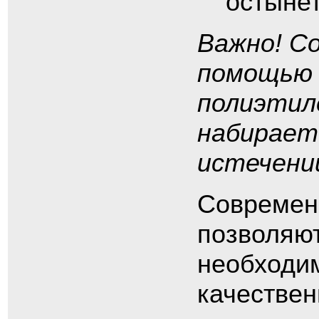
остынет
Важно! С
помощью 
полиэтил
набирает
истечении
Современ
позволяют
необходи
качествен