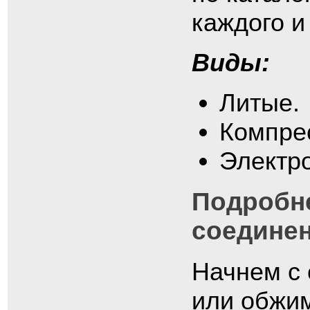
каждого и
Виды:
Литые.
Компре
Электр
Подробне
соедине
Начнем с 
или обжим