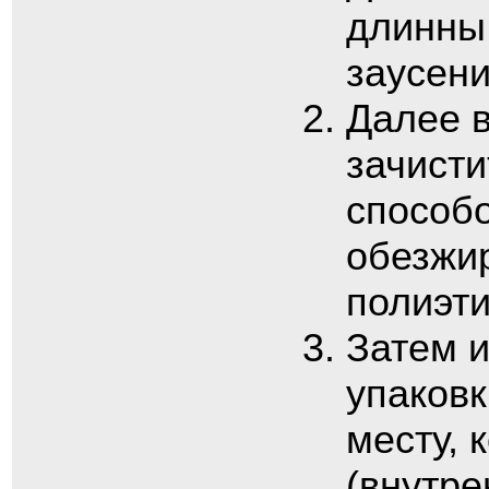
длинны
заусен
Далее в
зачист
способо
обезжир
полиэти
Затем и
упаковк
месту, 
(внутре