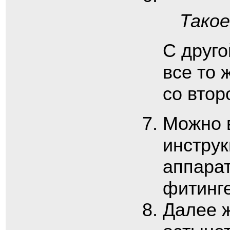
Такое
С друг
все то 
со втор
Можно в
инстру
аппарат
фитинге
Далее 