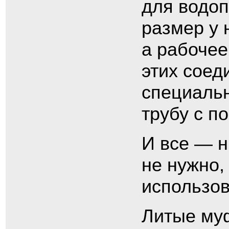
для водо
размер у 
а рабочее
этих соед
специальн
трубу с п
И все — н
не нужно,
использов
Литые му