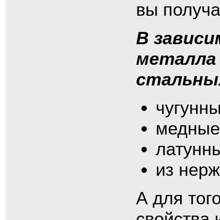
вы получа
В зависи
металла
стальны
чугунны
медные
латунн
из нер
А для тог
свойства 