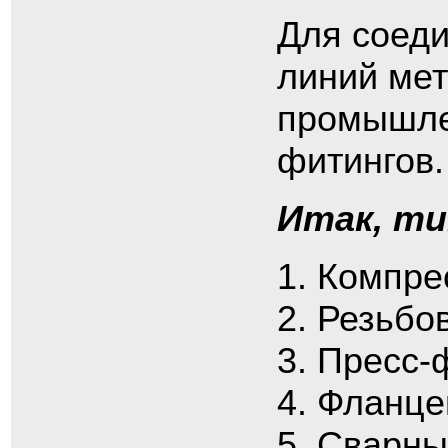
Для соеди
линий мет
промышле
фитингов.
Итак, т
Компре
Резьбо
Пресс-
Фланце
Сварны