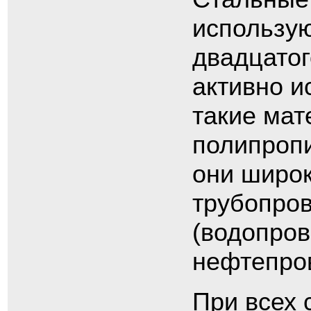
использую
двадцатог
активно и
такие мат
полипропи
они широ
трубопров
(водопров
нефтепро
При всех 