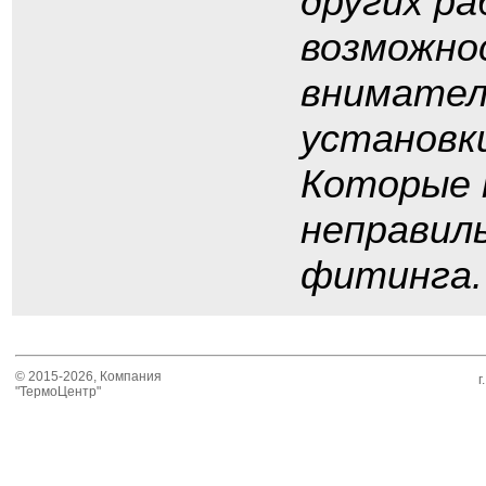
других ра
возможно
внимател
установк
Которые 
неправиль
фитинга.
© 2015-2026, Компания
г
"ТермоЦентр"