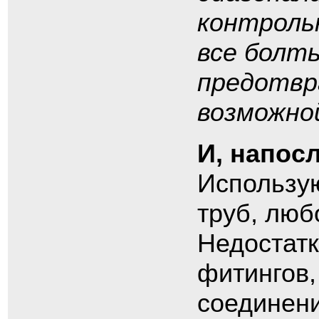
контроль
все болт
предотвр
возможно
И, напос
Использую
труб, люб
Недостатк
фитингов,
соединени