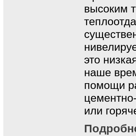
высоким т
теплоотда
существен
нивелируе
это низка
наше врем
помощи р
цементно-
или горяч
Подробно