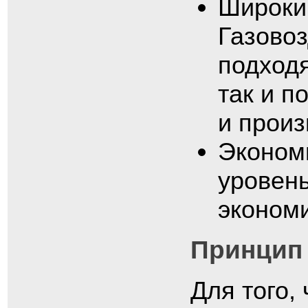
Широки
Газово
подходя
так и 
и прои
Экономи
уровень
экономи
Принцип
Для того,