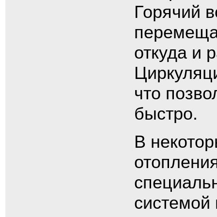
Горячий в
перемещае
откуда и 
Циркуляци
что позво
быстро.
В некотор
отоплени
специаль
системой