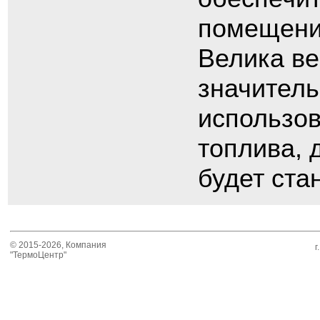
помещени
Велика ве
значитель
использов
топлива, 
будет ста
© 2015-2026, Компания
г
"ТермоЦентр"