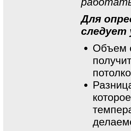
работать
Для опр
следует
Объем 
получит
потолко
Разница
которо
темпера
делаем