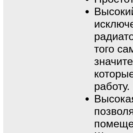
Высокий
исключ
радиато
того са
значите
которые
работу.
Высокая
позволя
помеще