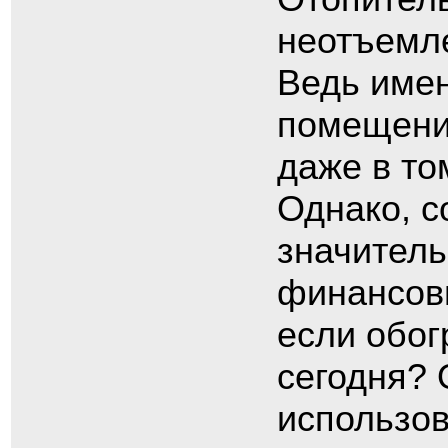
неотъемл
Ведь имен
помещении
даже в то
Однако, с
значитель
финансовы
если обо
сегодня? 
использов