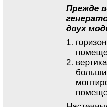
Прежде в
генерат
двух мод
горизон
помеще
вертика
больши
монтиро
помещен
Настенные