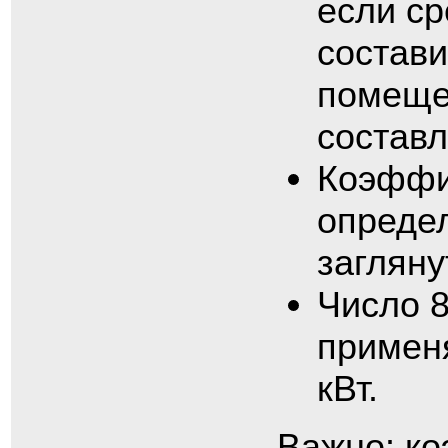
если ср
состави
помещен
составл
Коэффи
определ
загляну
Число 8
примен
кВт.
Важно: к