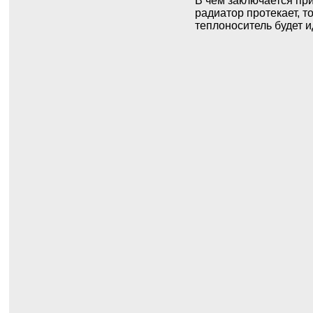
В чем заключается пр
радиатор протекает, т
теплоноситель будет и