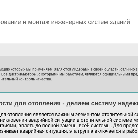
ование и монтаж инженерных систем зданий
укцию которых мы применяем, являются лидерами в своей области, отлично
. Все дистрибьюторы, с которыми мы работаем, являются официальными пре
ительный контроль качества.
ости для отопления - делаем систему надеж
для отопления является важным элементом отопительной си
зникновении аварийной ситуации в отопительной системе мо
виями, вплоть до полной замены всей системы. Для предот
озникает аварийная ситуация, эта группа включается в раб