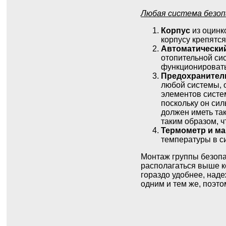
Любая система безоп
Корпус
из оцинк
корпусу крепятся
Автоматически
отопительной си
функционировать
Предохранител
любой системы, 
элементов систе
поскольку он си
должен иметь та
таким образом, 
Термометр и м
температуры в с
Монтаж группы безопа
располагаться выше ко
гораздо удобнее, над
одним и тем же, поэто