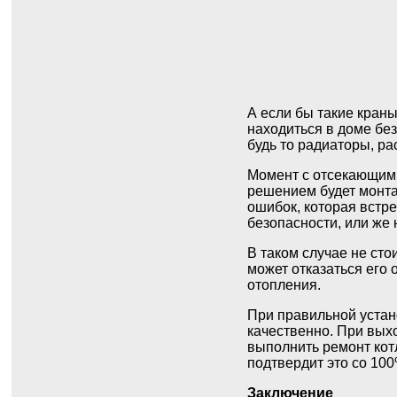
А если бы такие краны
находиться в доме бе
будь то радиаторы, ра
Момент с отсекающими
решением будет монтаж
ошибок, которая встр
безопасности, или же
В таком случае не ст
может отказаться его
отопления.
При правильной устано
качественно. При вых
выполнить ремонт котл
подтвердит это со 100
Заключение