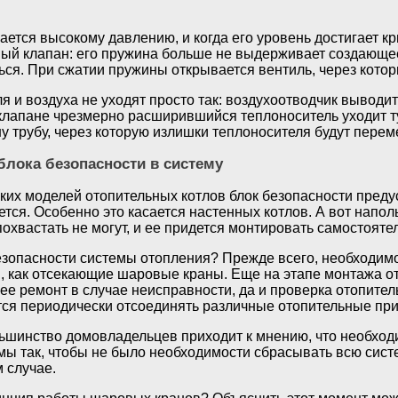
ется высокому давлению, и когда его уровень достигает кри
ый клапан: его пружина больше не выдерживает создающе
ься. При сжатии пружины открывается вентиль, через котор
 и воздуха не уходят просто так: воздухоотводчик выводит
клапане чрезмерно расширившийся теплоноситель уходит туд
у трубу, через которую излишки теплоносителя будут пере
блока безопасности в систему
ких моделей отопительных котлов блок безопасности преду
ется. Особенно это касается настенных котлов. А вот нап
охвастать не могут, и ее придется монтировать самостояте
безопасности системы отопления? Прежде всего, необходим
, как отсекающие шаровые краны. Еще на этапе монтажа от
ее ремонт в случае неисправности, да и проверка отопите
ется периодически отсоединять различные отопительные пр
льшинство домовладельцев приходит к мнению, что необход
мы так, чтобы не было необходимости сбрасывать всю сис
м случае.