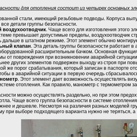
асности для отопления состоит из четырех основных эл
ованной стали, имеющий резьбовые подводы. Корпуса выпуск
 все детали группы безопасности.
й воздухоотводчик
. Чаще всего для изготовления этого э
стеме превышает допустимые пределы, воздухоотводчик ст
 дальше в штатном режиме. Этот элемент обычно монтируе
ьный клапан
. Эта деталь группы безопасности работает 
оборудованной расширительным бачком. Основная функция 
мы от повреждения при возникновении аварийной ситуации.
льнее других элементов подвержен выходу из строя при п
кой же порог срабатывания, который записан в паспорте от
чтобы в аварийной ситуации в первую очередь сбрасывалось
анометр
. Этот элемент дает возможность осуществлять виз
истеме отопления. Как правило, манометр с термометром з
сности можно осуществлять раздельно, но при этом предо
тла. Чаще всего группа безопасности в системе отопления
ежнее и дешевле. Несмотря на различия разных моделей гру
му при выборе подходящего варианта нужно не теряться, а