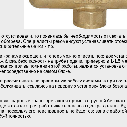
 отсутствовали, то появилась бы необходимость отключать в
з обогрева. Специалисты рекомендуют устанавливать отсе
сширительные бачки и пр.
 кранами освещен, и теперь можно описать порядок уста
 блока безопасности на трубе подачи, примерно в 1-1,5 м
ечается при выполнении этой работы, является установка о
 непосредственно на самом блоке.
оит рассчитывать на правильную работу системы, а при поя
 обслуживать, ссылаясь на неверную установку блока безоп
вке шаровые краны врезаются прямо за группой безопаснос
оде котла из строя работники сервисного центра должны бу
а, поскольку его неисправность не будет связана с работо
%-й точностью.