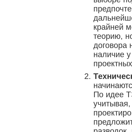
предпочте
дальнейше
крайней м
теорию, н
договора 
наличие у
проектных
Техническ
начинаютс
По идее Т
учитывая,
проектиро
предложит
разводок,