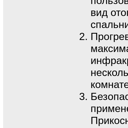
пользо
вид ото
спальни
Прогре
максим
инфракр
несколь
комнате
Безопас
примене
Прикосн