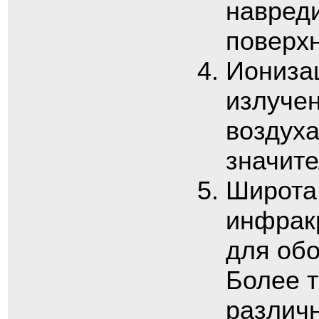
навреди
поверхн
Иониза
излуче
воздуха
значите
Широта
инфрак
для об
Более т
различ