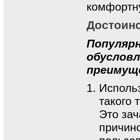
комфортн
Достоинс
Популяр
обуслов
преимущ
Исполь
такого 
Это зач
причино