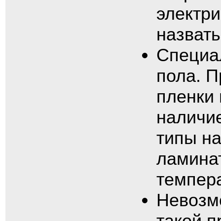
электри
назвать
Специа
пола. 
пленки
наличие
типы на
ламинат
темпера
Невозмо
такой п