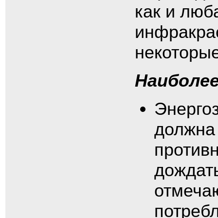
как и люб
инфракрас
некоторые
Наиболе
Энерго
должна 
противн
дождат
отмечаю
потребл