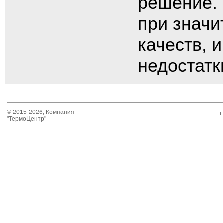
решение. 
при значи
качеств, 
недостатк
© 2015-2026, Компания
г
"ТермоЦентр"