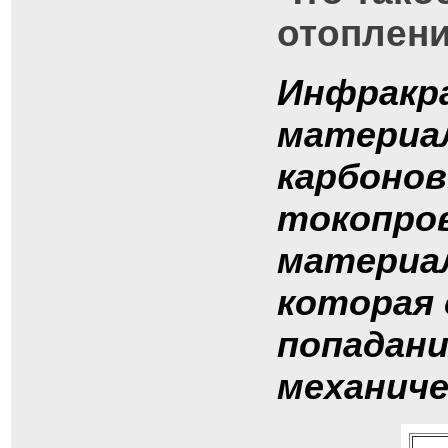
отоплен
Инфракра
материал
карбоно
токопро
материал
которая
попадани
механиче