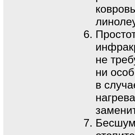
ковровы
линоле
Простот
инфракр
не треб
ни особ
в случа
нагрева
заменит
Бесшумн