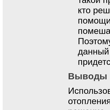
кто реш
помощи
помешае
Поэтому
данный
придетс
Выводы
Использо
отопления