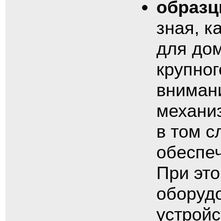
образц
зная, к
для дом
крупног
внимани
механиз
в том с
обеспе
При это
оборудо
устройс