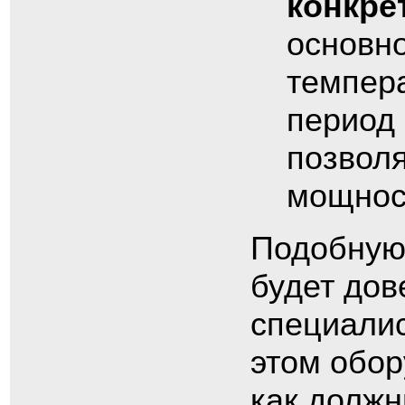
конкре
основно
темпер
период 
позвол
мощност
Подобную
будет до
специалис
этом обор
как должн