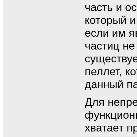
часть и о
который и
если им я
частиц не
существуе
пеллет, к
данный п
Для непре
функциони
хватает п