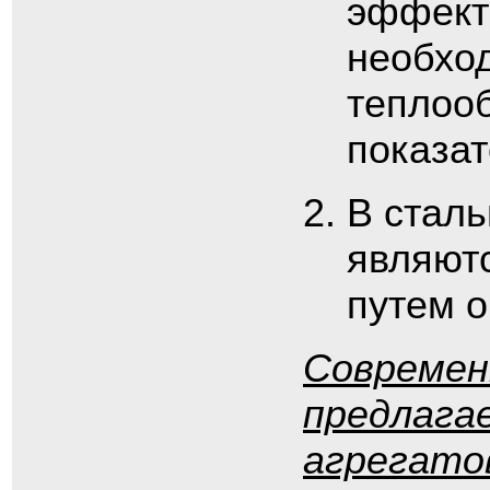
эффекти
необход
теплооб
показат
В стал
являютс
путем о
Современ
предлага
агрегато