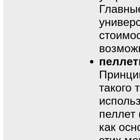
Главные
универ
стоимос
возможн
пеллет
Принцип
такого 
использ
пеллет 
как осн