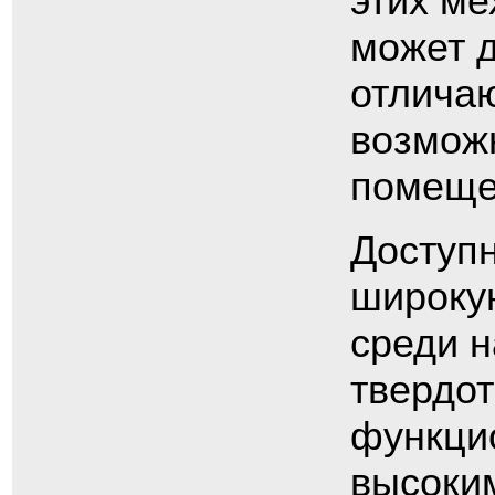
этих ме
может д
отлича
возмож
помеще
Доступ
широку
среди н
твердот
функци
высоким