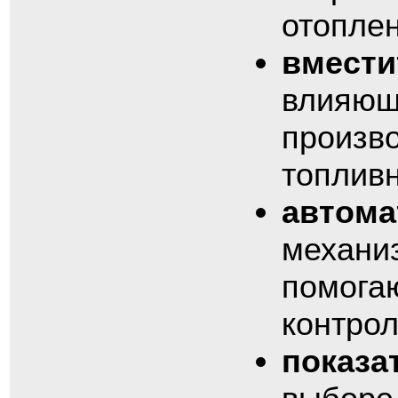
отоплен
вмести
влияющ
произво
топливн
автома
механи
помогаю
контрол
показа