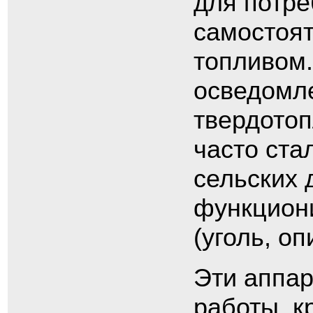
для потре
самостоят
топливом.
осведомле
твердотоп
часто ста
сельских 
функцион
(уголь, оп
Эти аппар
работы, к