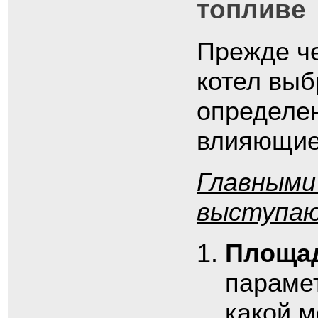
топливе
Прежде че
котел выб
определен
влияющие 
Главными
выступаю
Площад
парамет
какой м