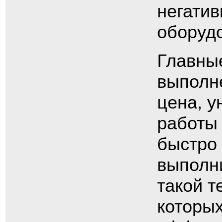
негатив
оборуд
Главные
выполне
цена, у
работы 
быстро 
выполни
такой т
которы