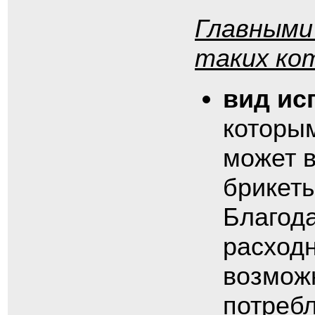
Главными
таких ко
вид ис
которым
может в
брикеты
Благода
расход
возмож
потребл