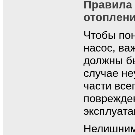
Правила 
отоплен
Чтобы пон
насос, ва
должны бы
случае н
части все
поврежден
эксплуата
Нелишним 