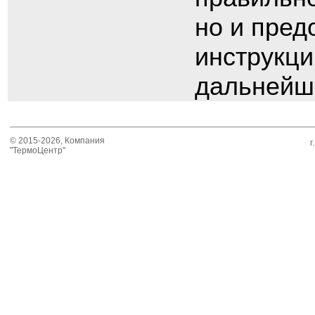
но и пред
инструкци
дальнейше
© 2015-2026, Компания
г
"ТермоЦентр"