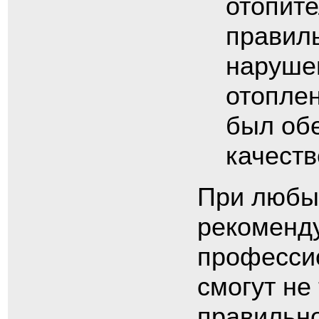
отопит
правиль
наруше
отопле
был об
качеств
При любы
рекоменду
професси
смогут не
правильно