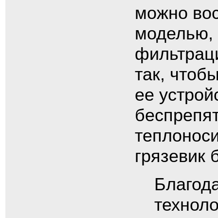
можно вос
моделью, 
фильтраци
так, чтоб
ее устрой
беспрепя
теплоноси
грязевик 
Благод
технол