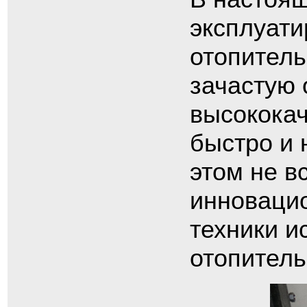
эксплуат
отопитель
зачастую 
высокока
быстро и 
этом не в
инноваци
техники и
отопител