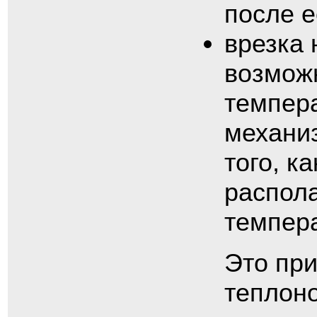
после е
врезка 
возмож
темпер
механиз
того, к
распола
темпера
Это при
теплоно