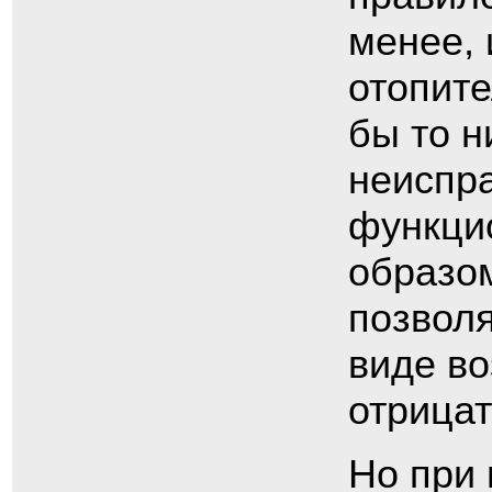
менее, 
отопите
бы то 
неиспра
функци
образом
позволя
виде в
отрица
Но при 