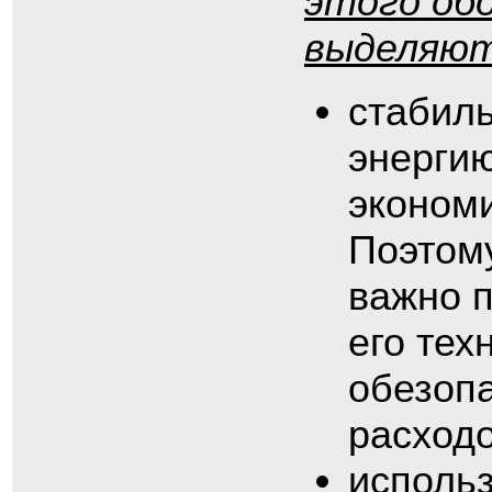
этого об
выделяют
стабиль
энергию
экономи
Поэтом
важно п
его тех
обезопа
расходо
использ