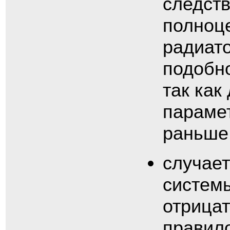
следств
полноц
радиат
подобно
так как
парамет
раньше
случает
систем
отрица
правил