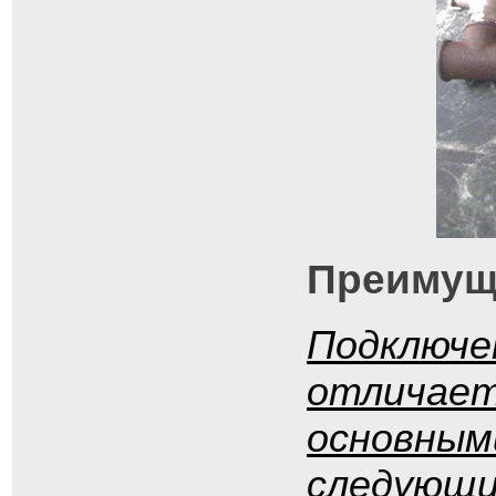
Преимущ
Подключе
отличает
основным
следующи