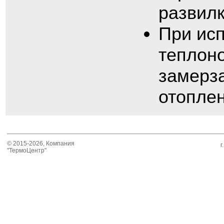
развилк
При исп
теплон
замерза
отоплен
© 2015-2026, Компания
г
"ТермоЦентр"