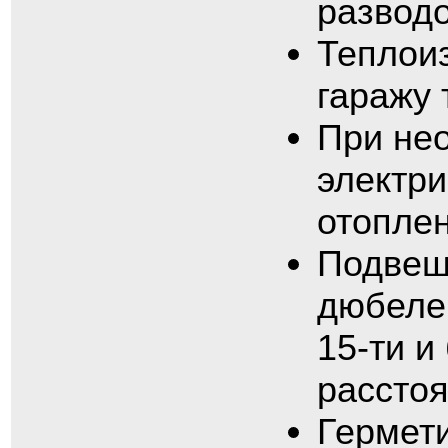
разводо
Теплои
гаражу 
При не
электри
отоплен
Подвеш
дюбеле
15-ти и
расстоя
Гермети