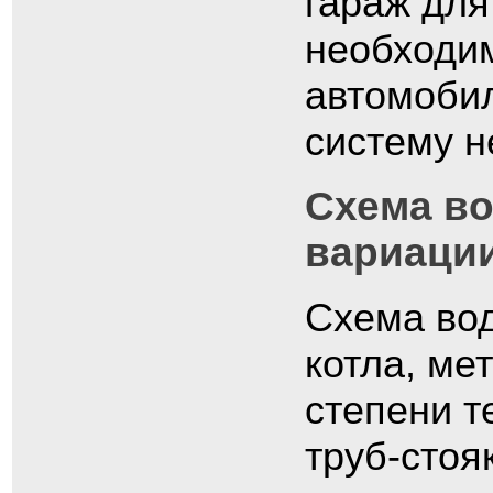
гараж для
необходим
автомобил
систему н
Схема во
вариаци
Схема вод
котла, ме
степени т
труб-стоя