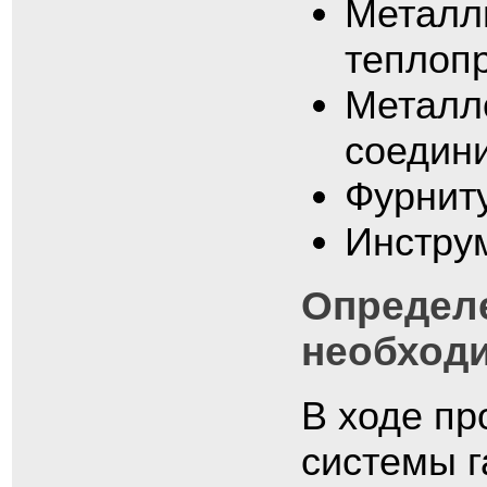
Металли
теплоп
Металл
соедин
Фурниту
Инстру
Определе
необходи
В ходе пр
системы 