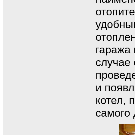
отопит
удобным
отоплен
гаража 
случае 
провед
и появл
котел, 
самого 