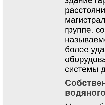
здание га
расстояни
магистрал
группе, с
называемо
более уда
оборудов
системы 
Собстве
водяного