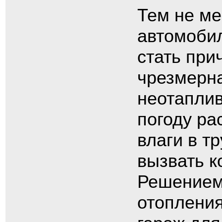
Тем не ме
автомобил
стать при
чрезмерна
неотапли
погоду ра
влаги в т
вызвать к
Решением
отопления