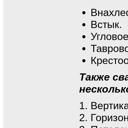
Внахлес
Встык.
Угловое
Тавров
Кресто
Также св
нескольк
Вертик
Горизо