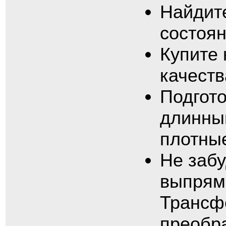
Найдит
состоян
Купите 
качеств
Подгот
длинны
плотные
Не забу
выпрям
Трансф
преобра