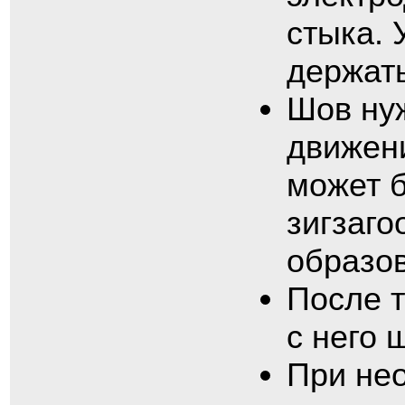
стыка. 
держать
Шов ну
движен
может 
зигзаго
образов
После т
с него 
При не