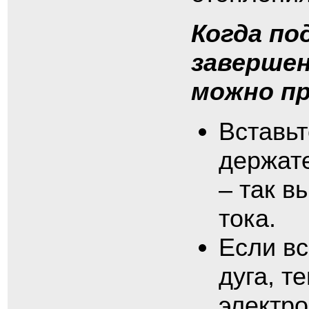
Когда п
завершен
можно п
Вставьт
держате
– так в
тока.
Если вс
дуга, т
электро