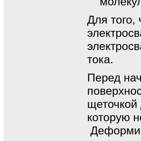
молеку
Для того,
электросв
электросв
тока.
Перед нач
поверхнос
щеточкой 
которую н
Деформир