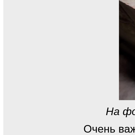
На ф
Очень важ