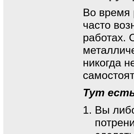
Во время 
часто воз
работах. 
металличе
никогда н
самостоя
Тут ест
Вы либ
потрени