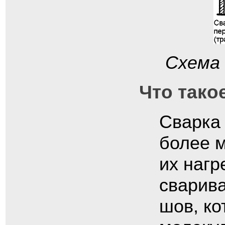
Схема 
Что тако
Сварка 
более 
их нагр
сварив
шов, ко