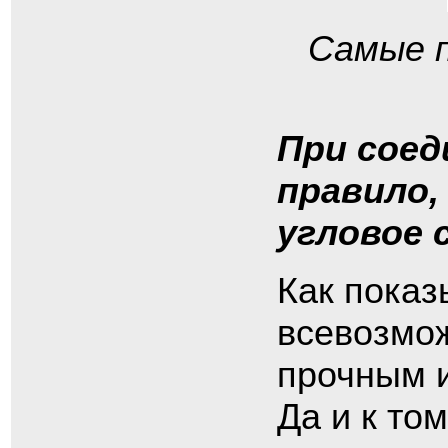
Самые 
При соед
правило,
угловое 
Как показ
всевозмо
прочным 
Да и к то