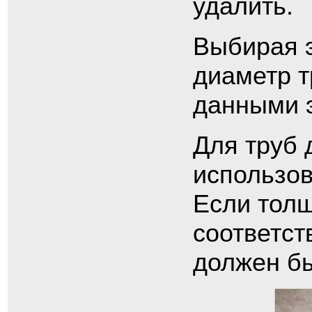
удалить.
Выбирая э
диаметр т
данными 
Для труб 
использов
Если толщ
соответст
должен б