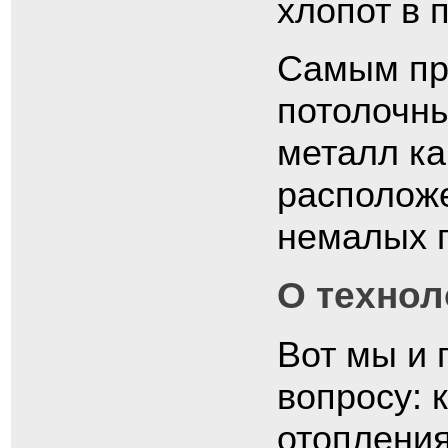
хлопот в 
Самым пр
потолочны
металл ка
расположе
немалых п
О технол
Вот мы и 
вопросу: 
отоплени