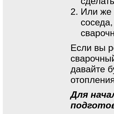
сделать
Или же 
соседа,
свароч
Если вы р
сварочный
давайте б
отопления
Для нача
подгото