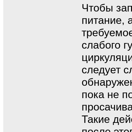
Чтобы зап
питание, 
требуемо
слабого г
циркуляци
следует с
обнаружен
пока не п
просачива
Такие дей
после это