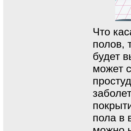
Что кас
полов, 
будет в
может 
просту
заболет
покрыти
пола в 
можно н