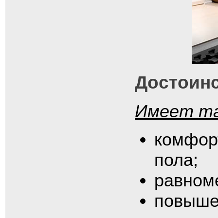
Достоинс
Имеет та
комфор
пола;
равном
повыше