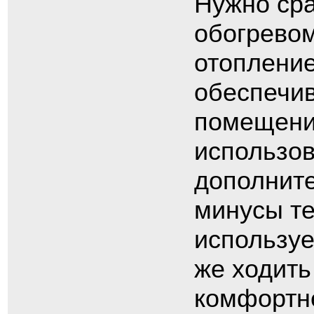
Нужно сра
обогревом
отопление
обеспечив
помещени
использов
дополните
минусы те
используе
же ходить
комфортне