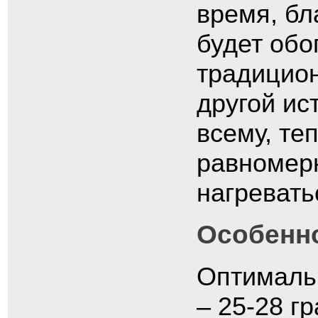
время, бл
будет обо
традицио
другой ис
всему, те
равномерн
нагревать
Особенно
Оптималь
– 25-28 г