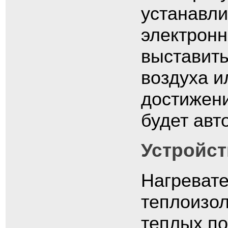
устанавл
электрон
выставит
воздуха и
достижени
будет авт
Устройст
Нагреват
теплоизол
теплых по