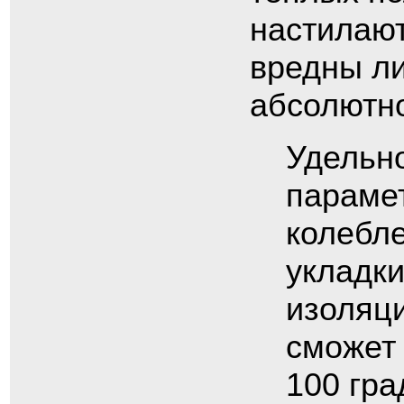
настилают
вредны ли
абсолютно
Удельн
парамет
колебле
укладки
изоляц
сможет
100 гра