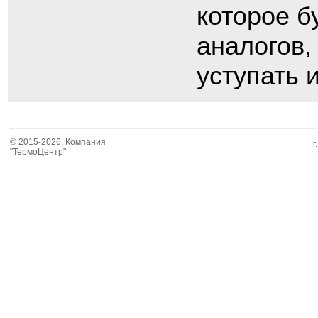
которое б
аналогов,
уступать 
© 2015-2026, Компания
г
"ТермоЦентр"