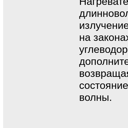
Нагревате
длинново
излучени
на закона
углеводор
дополните
возвращая
состояние
волны.