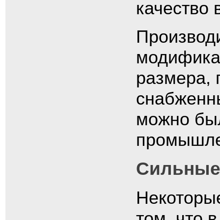
качество 
Производ
модификац
размера, 
снабженн
можно был
промышле
Сильные
Некоторые
том, что 