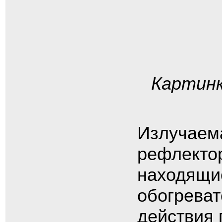
Картинк
Излучаема
рефлекто
находящие
обогреват
действия 