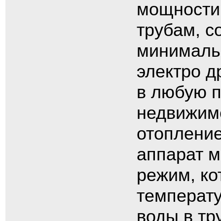
мощности 
трубам, с
минимальн
электро д
в любую п
недвижимо
отопление
аппарат м
режим, ко
температу
воды в тр