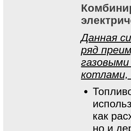
Комбини
электри
Данная с
ряд преи
газовыми
котлами,
Топливо
использ
как рас
но и де