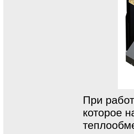
При работ
которое н
теплообме