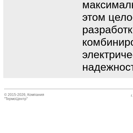
максималь
этом цело
разработк
комбиниро
электриче
надежност
© 2015-2026, Компания
г
"ТермоЦентр"