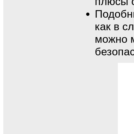
плюсы 
Подобны
как в с
можно 
безопас