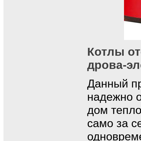
Котлы о
дрова-эл
Данный п
надежно 
дом тепло
само за с
одновреме