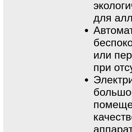
экологи
для алл
Автомат
беспоко
или пер
при отс
Электр
большое
помеще
качест
аппарат