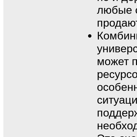
любые о
продаю
Комбин
универс
может 
ресурсо
особенн
ситуаци
поддер
необхо