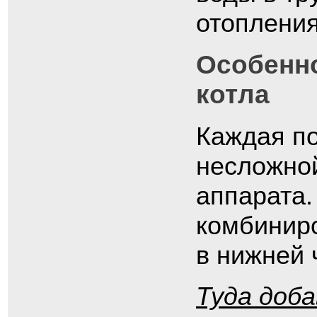
отопления
Особенно
котла
Каждая п
несложной
аппарата.
комбиниро
в нижней 
Туда доб