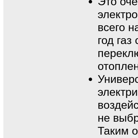
Это оче
электро
всего н
год газ
перекл
отоплен
Универ
электри
воздейс
не выб
Таким о