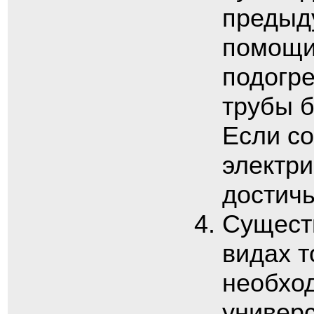
предыд
помощи
подогре
трубы б
Если со
электри
достичь
Сущест
видах т
необхо
универ