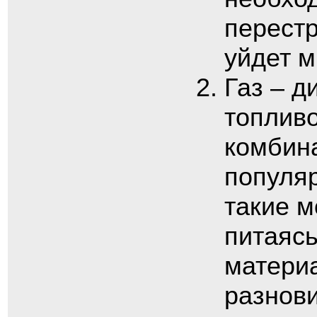
перестр
уйдет 
Газ – д
топлив
комбина
популяр
такие м
питаяс
матери
разнови