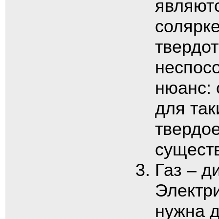
являютс
солярке
твердот
неспос
нюанс:
для так
твердое
сущест
Газ – д
Электри
нужна 