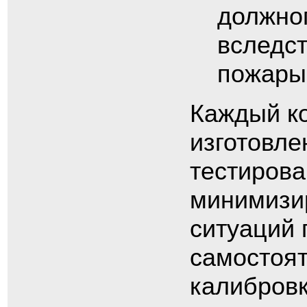
должног
вследст
пожары
Каждый ко
изготовле
тестирова
минимизир
ситуаций 
самостоят
калибровк