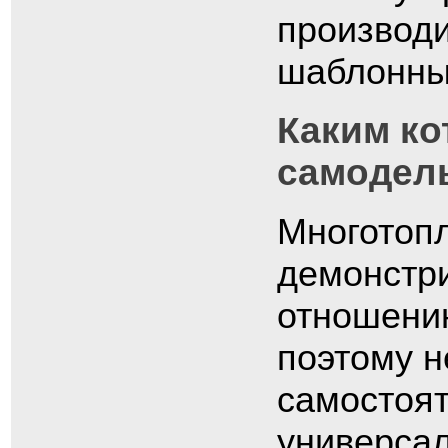
производи
шаблонных
Каким ко
самодел
Многотопл
демонстр
отношению
поэтому н
самостоят
универсал