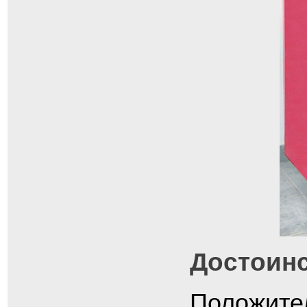
Достоинс
Положител