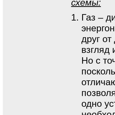
схемы:
Газ – д
энерго
друг от
взгляд 
Но с то
посколь
отличаю
позволя
одно ус
необхо