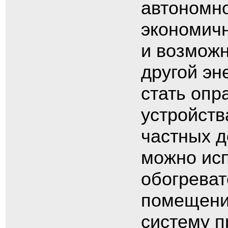
автономно
экономичн
и возможн
другой эн
стать опр
устройств
частных д
можно исп
обогрева
помещений
систему п