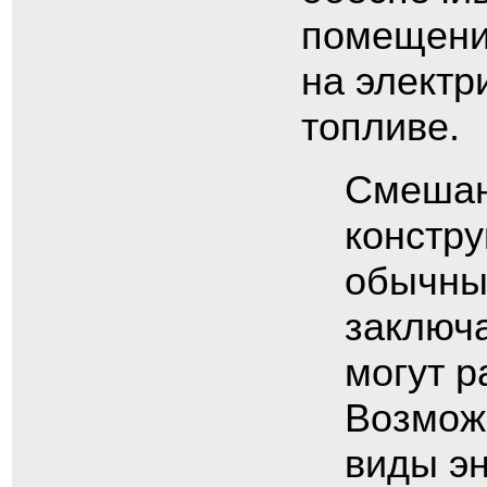
помещени
на электр
топливе.
Смешан
констру
обычных
заключа
могут р
Возмож
виды э