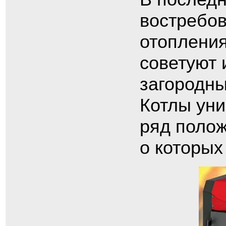
востребо
отопления
советуют 
загородны
Котлы ун
ряд полож
о которых