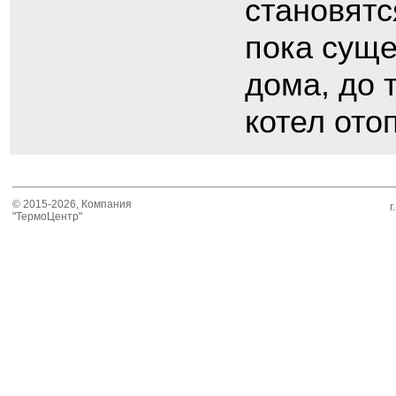
становятс
пока суще
дома, до 
котел ото
© 2015-2026, Компания
г
"ТермоЦентр"