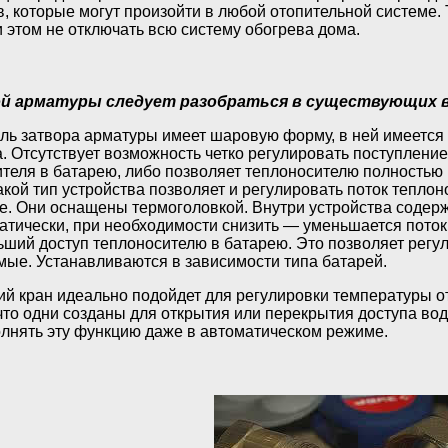
в, которые могут произойти в любой отопительной системе.
и этом не отключать всю систему обогрева дома.
й арматуры следует разобраться в существующих ви
ь затвора арматуры имеет шаровую форму, в ней имеется о
. Отсутствует возможность четко регулировать поступление
теля в батарею, либо позволяет теплоносителю полностью 
кой тип устройства позволяет и регулировать поток теплон
е. Они оснащены термоголовкой. Внутри устройства содерж
атически, при необходимости снизить — уменьшается пото
ьший доступ теплоносителю в батарею. Это позволяет регул
мые. Устанавливаются в зависимости типа батарей.
кий кран идеально подойдет для регулировки температуры 
то одни созданы для открытия или перекрытия доступа вод
лнять эту функцию даже в автоматическом режиме.