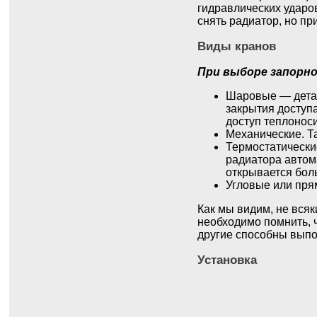
гидравлических ударо
снять радиатор, но пр
Виды кранов
При выборе запорно
Шаровые — детал
закрытия доступа
доступ теплоноси
Механические. Та
Термостатически
радиатора автом
открывается бол
Угловые или пря
Как мы видим, не вся
необходимо помнить, ч
другие способны выпо
Установка