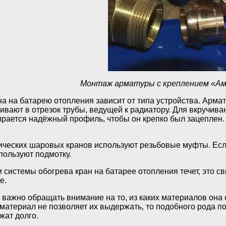
Монтаж арматуры с креплением «Ам
на на батарею отопления зависит от типа устройства. Арм
ивают в отрезок трубы, ведущей к радиатору. Для вкручива
бирается надёжный профиль, чтобы он крепко был зацеплен
ических шаровых кранов используют резьбовые муфты. Если
спользуют подмотку.
 системы обогрева кран на батарее отопления течет, это с
е.
важно обращать внимание на то, из каких материалов она с
 материал не позволяет их выдержать, то подобного рода п
жат долго.