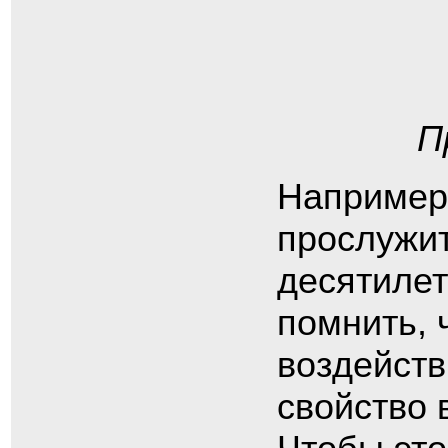
П
Например,
прослужит
десятилет
помнить, 
воздейств
свойство 