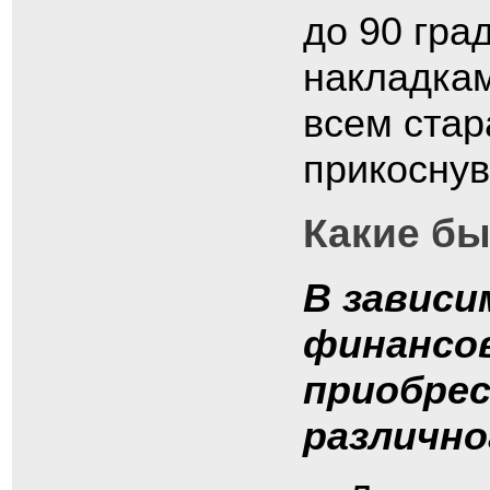
до 90 гра
накладкам
всем стар
прикоснув
Какие б
В зависи
финансо
приобрес
различно