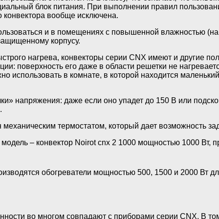
циальный блок питания. При выполнении правил пользования
 конвектора вообще исключена.
ользоваться и в помещениях с повышенной влажностью (нап
защищенному корпусу.
строго нагрева, конвекторы серии CNX имеют и другие по
ции: поверхность его даже в области решетки не нагреваетс
но использовать в комнате, в которой находится маленький 
и» напряжения: даже если оно упадет до 150 В или подскоч
.
 механическим термостатом, который дает возможность зада
модель – конвектор Noirot cnx 2 1000 мощностью 1000 Вт
оизводятся обогреватели мощностью 500, 1500 и 2000 Вт дл
нности во многом совпадают с приборами серии CNX. В то