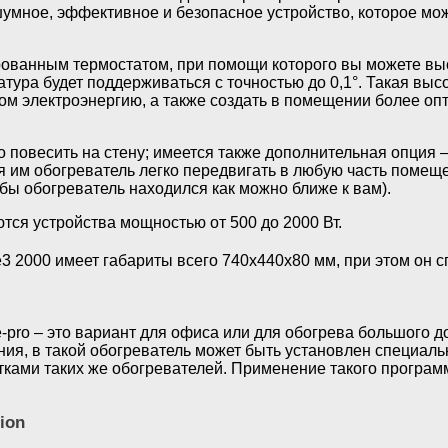
шумное, эффективное и безопасное устройство, которое мо
ованным термостатом, при помощи которого вы можете выс
тура будет поддерживаться с точностью до 0,1°. Такая выс
м электроэнергию, а также создать в помещении более оп
 повесить на стену; имеется также дополнительная опция –
 им обогреватель легко передвигать в любую часть помещен
обы обогреватель находился как можно ближе к вам).
тся устройства мощностью от 500 до 2000 Вт.
 e3 2000 имеет габариты всего 740х440х80 мм, при этом он
 e-pro – это вариант для офиса или для обогрева большого
ния, в такой обогреватель может быть установлен специа
тками таких же обогревателей. Применение такого программ
ion