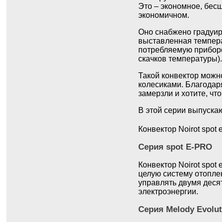
Это – экономное, бес
экономичном.
Оно снабжено градуир
выставленная темпера
потребляемую приборо
скачков температуры).
Такой конвектор можно
колесиками. Благодаря
замерзли и хотите, чт
В этой серии выпускаю
Конвектор Noirot spot
Серия spot E-PRO
Конвектор Noirot spot
целую систему отопле
управлять двумя деся
электроэнергии.
Серия Melody Evolut