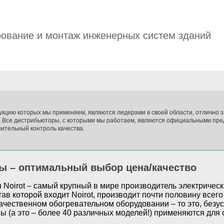
ование и монтаж инженерных систем зданий
укцию которых мы применяем, являются лидерами в своей области, отлично
. Все дистрибьюторы, с которыми мы работаем, являются официальными пре
ительный контроль качества.
ры – оптимальный выбор цена/качество
Noirot – самый крупный в мире производитель электрически
став которой входит Noirot, производит почти половину все
ачественном обогревательном оборудовании – то это, безу
ы (а это – более 40 различных моделей!) применяются для