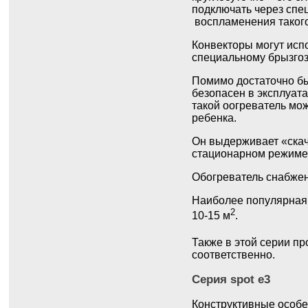
подключать через спе
воспламенения такого
Конвекторы могут исп
специальному брызго
Помимо достаточно бы
безопасен в эксплуата
такой оогреватель мож
ребенка.
Он выдерживает «скачк
стационарном режиме
Обогреватель снабжен
Наиболее популярная 
2
10-15 м
.
Также в этой серии пр
соответственно.
Серия spot e3
Конструктивные особе