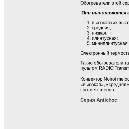
Обогреватели этой се
Они выполняются в
высокая (их высо
средняя;
низкая;
плинтусная;
миниплинтусная 
Электронный термоста
Такие обогреватели т
пультом RADIO Transm
Конвектор Noirot mel
«высокая», «средняя»
соответственно.
Серия Antichoc