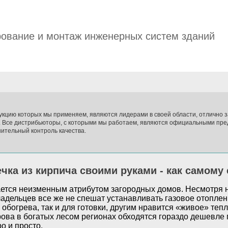
ование и монтаж инженерных систем зданий
укцию которых мы применяем, являются лидерами в своей области, отлично
. Все дистрибьюторы, с которыми мы работаем, являются официальными пре
ительный контроль качества.
чка из кирпича своими руками - как самому
ается неизменным атрибутом загородных домов. Несмотря 
адельцев все же не спешат устанавливать газовое отоплен
 обогрева, так и для готовки, другим нравится «живое» тепл
рова в богатых лесом регионах обходятся гораздо дешевле г
о и просто.