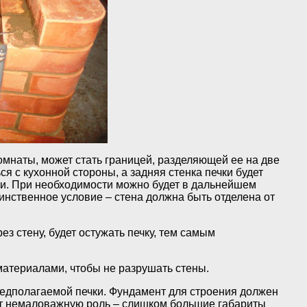
омнаты, может стать границей, разделяющей ее на две
ся с кухонной стороны, а задняя стенка печки будет
ии. При необходимости можно будет в дальнейшем
динственное условие – стена должна быть отделена от
з стену, будет остужать печку, тем самым
материалами, чтобы не разрушать стены.
редполагаемой печки. Фундамент для строения должен
ает немаловажную роль – слишком большие габариты