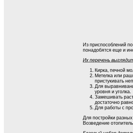
Из приспособлений по
понадобятся еще и ин
Их перечень выгляди
Кирка, печной м
Метелка или раш
пристукивать неп
Для выравнивани
уровня и уголка.
Замешивать раст
достаточно равн
Для работы с пр
Для постройки разных
Возведение отопитель