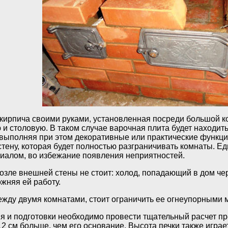
 кирпича своими руками, установленная посреди большой к
 и столовую. В таком случае варочная плита будет находить
 выполняя при этом декоративные или практические функц
стену, которая будет полностью разграничивать комнаты. Е
иалом, во избежание появления неприятностей.
озле внешней стены не стоит: холод, попадающий в дом чере
ожняя ей работу.
ежду двумя комнатами, стоит ограничить ее огнеупорными 
я и подготовки необходимо провести тщательный расчет п
12 см больше, чем его основание. Высота печки также игр