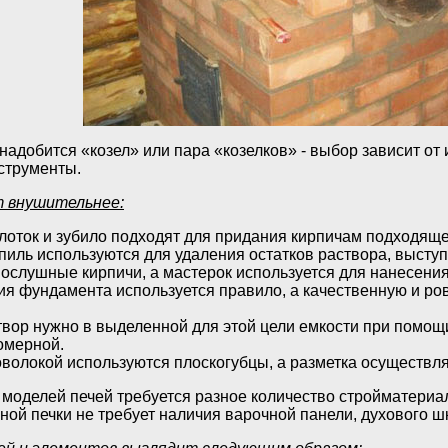
надобится «козел» или пара «козелков» - выбор зависит о
струменты.
т внушительнее:
олоток и зубило подходят для придания кирпичам подходящ
пиль используются для удаления остатков раствора, выст
ослушные кирпичи, а мастерок используется для нанесения
я фундамента используется правило, а качественную и ров
вор нужно в выделенной для этой цели емкости при помощи
омерной.
оволокой используются плоскогубцы, а разметка осуществл
 моделей печей требуется разное количество стройматериал
ной печки не требует наличия варочной панели, духового ш