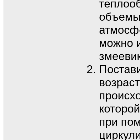
теплоо
объемы 
атмосф
можно и
змеевик
Постави
возраст
происхо
которо
при по
циркули