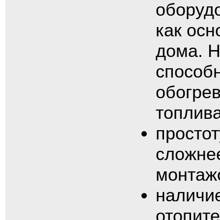
оборуд
как осн
дома. 
способ
обогре
топлива
простот
сложнее
монтажо
наличие
отопит