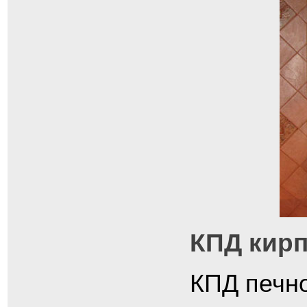
КПД кирп
КПД печно