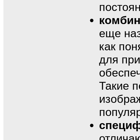
постоян
комби
еще на
как пон
для при
обеспеч
Такие п
изобра
популя
специ
отлича