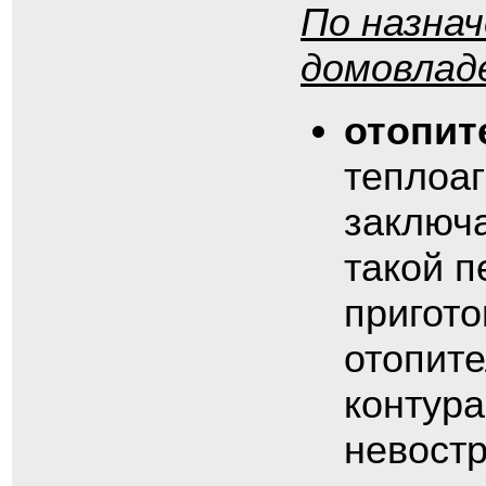
По назнач
домовлад
отопи
теплоаг
заключ
такой п
пригото
отопит
контура
невост