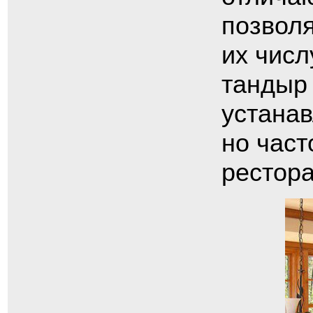
позвол
их числ
тандыр 
устана
но част
рестора