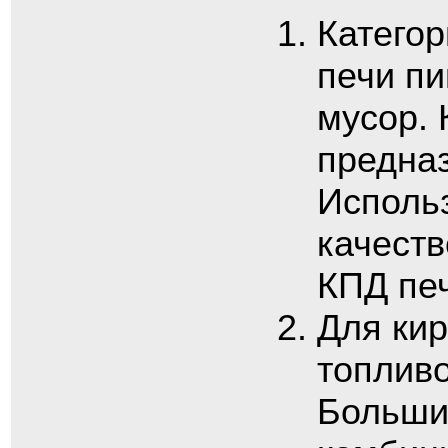
Категор
печи п
мусор. 
предназ
Исполь
качест
КПД пе
Для ки
топливо
Большин