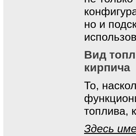
конфигура
но и подс
использов
Вид топл
кирпича
То, наско
функциони
топлива, 
Здесь им