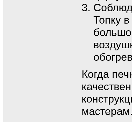
Соблюд
Топку в
большог
воздуш
обогре
Когда печ
качествен
конструкц
мастерам