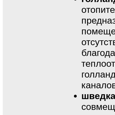
отопите
предна
помещен
отсутст
благод
теплоот
голланд
каналов
шведк
совмещ