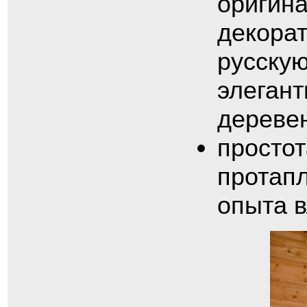
оригина
декорат
русскую
элегант
деревен
простот
протап
опыта 