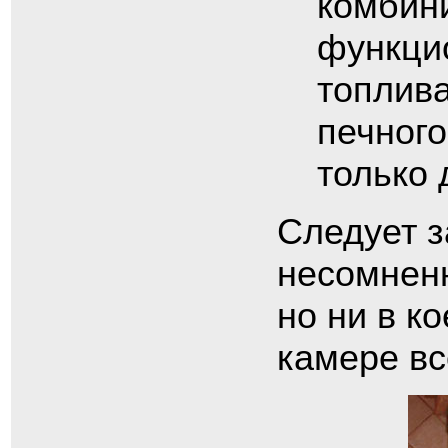
комбин
функцио
топлива
печного
только 
Следует з
несомненн
но ни в к
камере вс