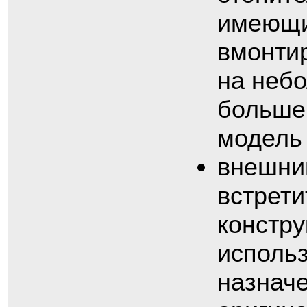
имеющи
вмонти
на неб
больше
модель 
внешни
встрет
констру
исполь
назначе