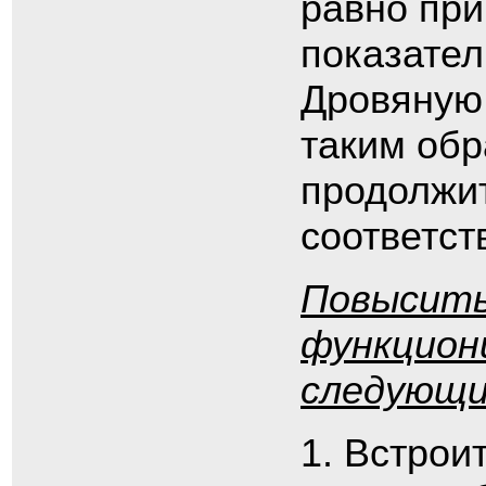
равно пр
показател
Дровяную
таким обр
продолжит
соответст
Повысит
функцион
следующи
Встрои