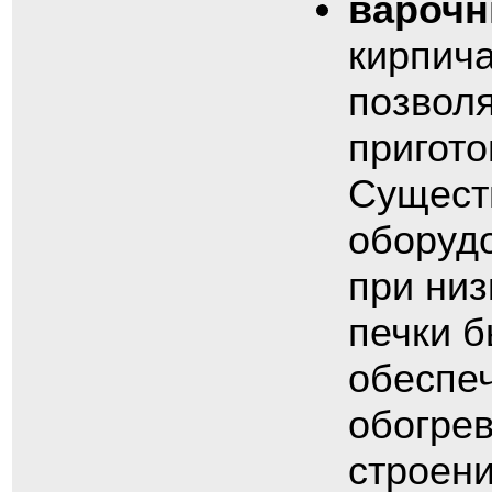
вароч
кирпича
позволя
пригото
Сущест
оборудо
при низ
печки б
обеспе
обогрев
строени