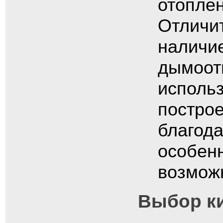
отоплен
Отличи
наличи
дымоот
исполь
построе
благод
особен
возмож
Выбор ки