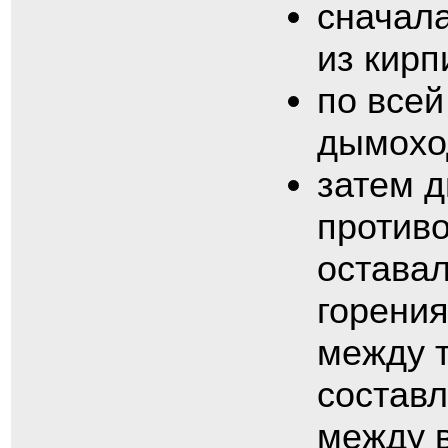
сначал
из кирп
по все
дымохо
затем д
против
оставал
горения
между т
составл
между в