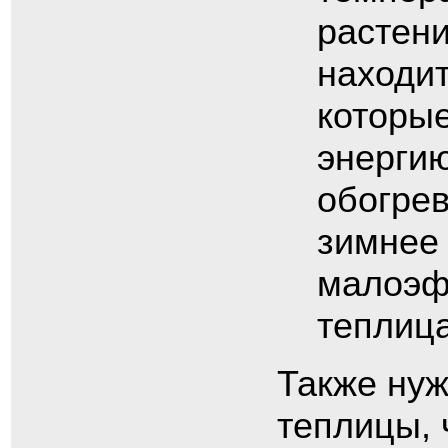
растен
находит
которые
энергию
обогрев
зимнее 
малоэф
теплица
Также нуж
теплицы,