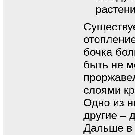
растен
Существуе
отопление
бочка бол
быть не м
проржавел
слоями кр
Одно из н
другие – 
Дальше в 