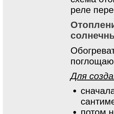
реле пере
Отоплен
солнечн
Обогреват
поглощаю
Для созд
сначала
сантиме
потом 