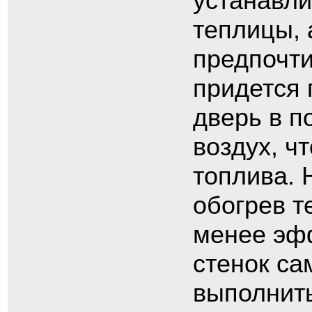
устанавли
теплицы, 
предпочти
придется 
дверь в п
воздух, ч
топлива. 
обогрев т
менее эфф
стенок са
выполнить