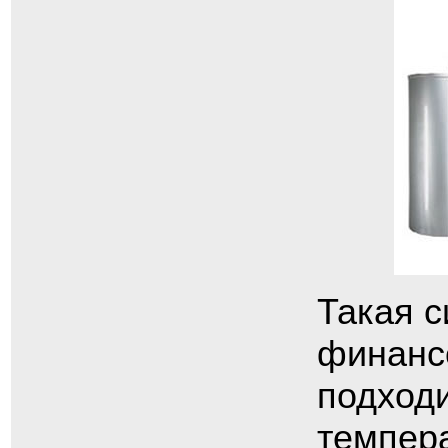
Такая с
финансо
подход
темпер