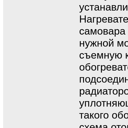
устанавли
Нагревате
самовара 
нужной мо
съемную к
обогреват
подсоедин
радиатор
уплотняющ
такого об
схема ото