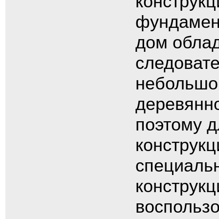
конструкц
фундамент
дом обла
следовате
небольшой
деревянно
поэтому д
конструкц
специаль
конструкц
воспользо