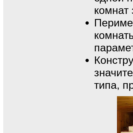
комнат 
Периме
комнат
параме
Констру
значит
типа, п