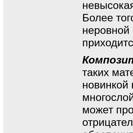
невысокая
Более тог
неровной 
приходитс
Компози
таких мат
новинкой 
многослой
может про
отрицател