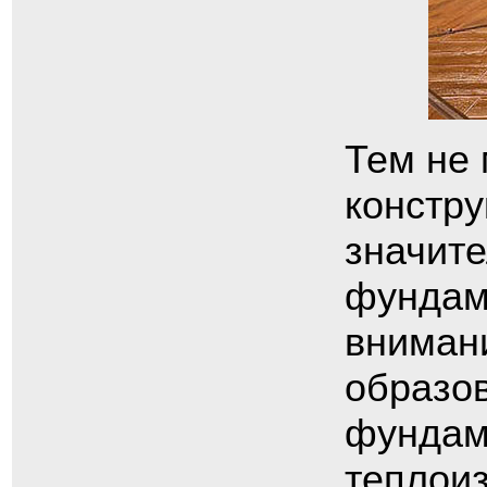
Тем не 
констр
значите
фундаме
внимани
образо
фундам
теплоиз