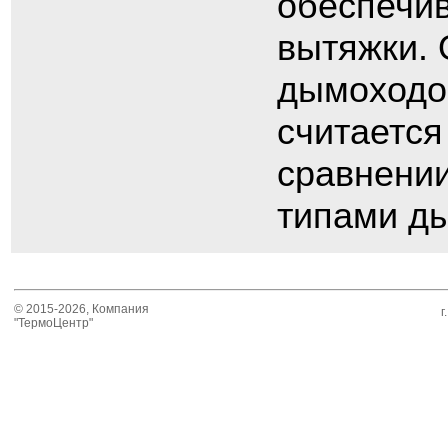
обеспечив
вытяжки.
дымоходо
считается
сравнении
типами д
© 2015-2026, Компания
г
"ТермоЦентр"