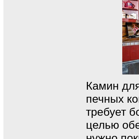
Камин для
печных ко
требует б
целью об
нужно по