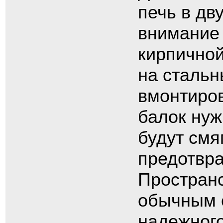
печь в дв
внимание 
кирпичной
на стальн
вмонтиров
балок нуж
будут смя
предотвр
Простран
обычным с
надежног