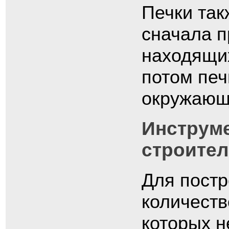
Печки так
сначала п
находящих
потом печ
окружающ
Инструм
строител
Для постр
количеств
которых н