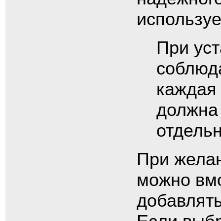
используе
При ус
соблюда
каждая 
должна
отдельн
При желан
можно вмо
добавлят