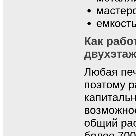
мастеро
емкость
Как рабо
двухэтаж
Любая пе
поэтому р
капитальн
возможнос
общий рас
более 700