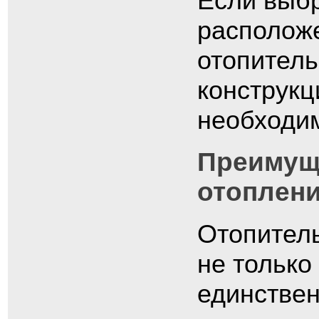
Если выбр
расположе
отопитель
конструкц
необходи
Преимуще
отоплен
Отопитель
не только
единстве