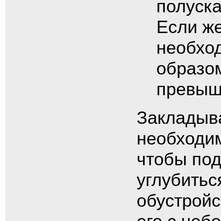
полуска
Если же
необхо
образом
превыш
Закладыва
необходим
чтобы по
углубитьс
обустрой