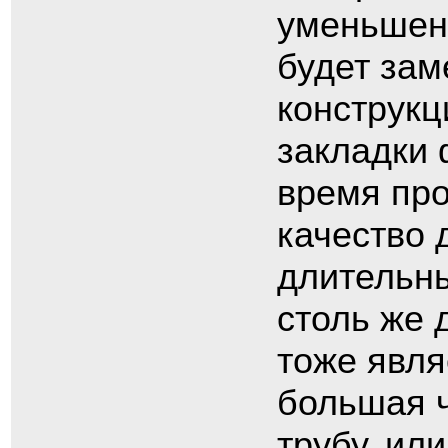
уменьшени
будет зам
конструкц
закладки 
время про
качество 
длительны
столь же 
тоже явля
большая ч
трубу, или