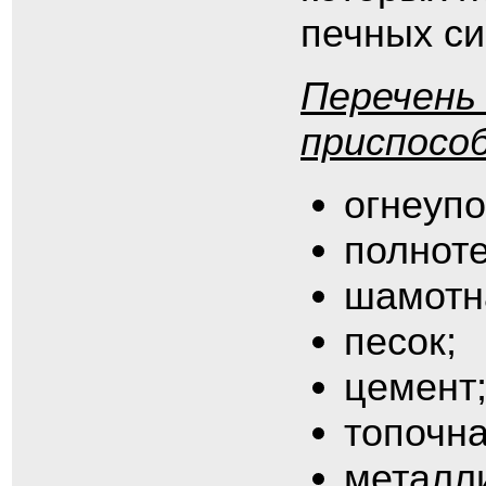
печных си
Перечень
приспособ
огнеупо
полнот
шамотн
песок;
цемент
топочна
металли