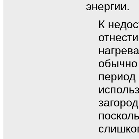
энергии.
К недос
отнести
нагрев
обычно
период 
исполь
загород
посколь
слишко