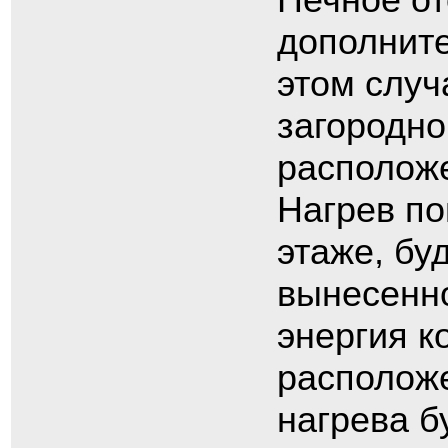
дополните
этом случ
загородно
расположе
Нагрев п
этаже, бу
вынесенно
энергия к
расположе
нагрева б