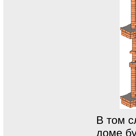
В том с
доме бу