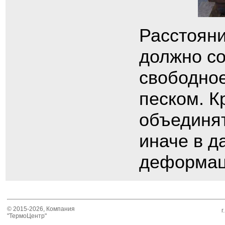
Расстояни
должно со
свободное
песком. К
объединят
иначе в д
деформаци
© 2015-2026, Компания
г
"ТермоЦентр"