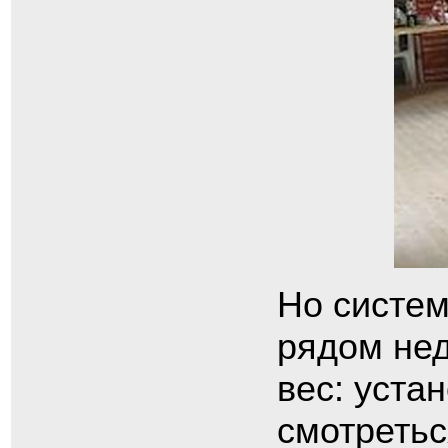
Но систем
рядом нед
вес: уста
смотретьс