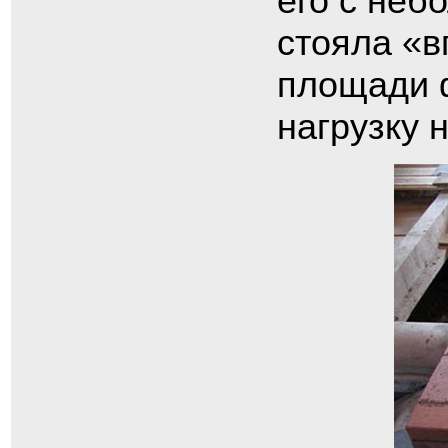
его с неб
стояла «в
площади 
нагрузку н