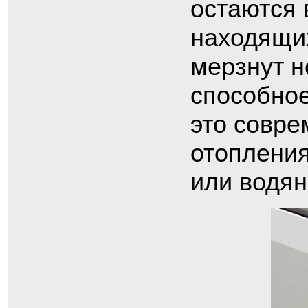
остаются 
находящи
мерзнут н
способное
это совре
отопления
или водян