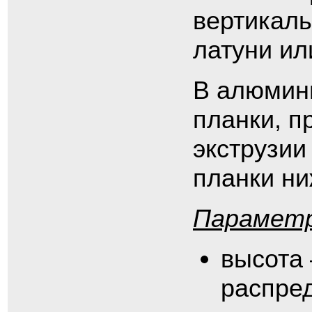
вертикаль
латуни ил
В алюмин
планки, 
экструзии
планки ни
Параметр
высота 
распре