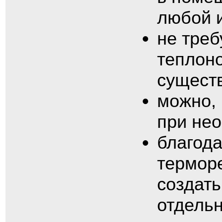
любой 
не треб
теплоно
сущест
можно, 
при не
благод
термор
создат
отдельн