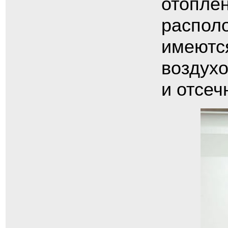
отоплен
располо
имеютс
воздухо
и отсеч