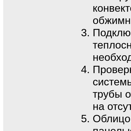
конвект
обжимн
Подключ
теплос
необхо
Провер
системы
трубы о
на отсу
Облицо
панель