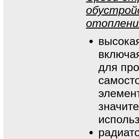
обустрой
отоплени
высока
включая
для про
самосто
элемен
значите
исполь
радиат