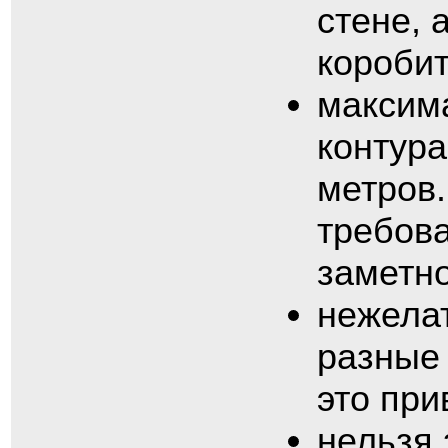
стене, 
короби
максим
контура
метров
требов
заметно
нежела
разные 
это при
нельзя 