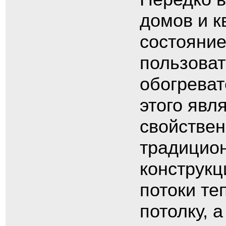
домов и к
состояние
пользова
обогрева
этого явл
свойстве
традицио
конструкц
потоки те
потолку, 