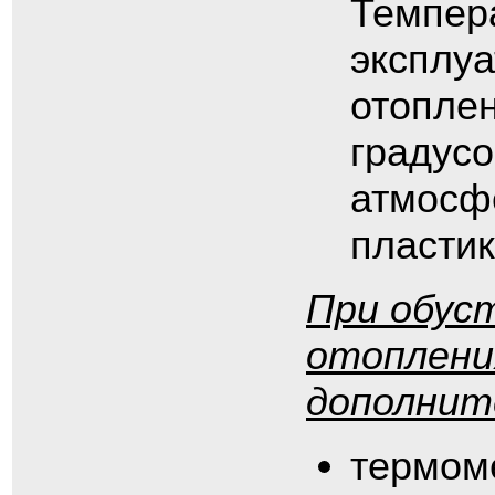
Темпера
эксплуа
отоплен
градусо
атмосф
пласти
При обус
отоплени
дополнит
термом