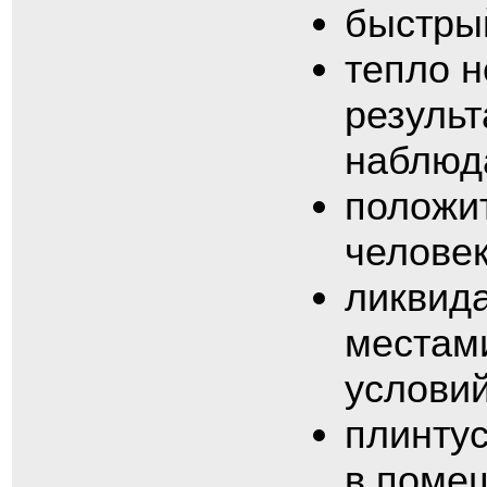
быстры
тепло н
результ
наблюд
положи
человек
ликвид
местами
условий
плинтус
в помещ