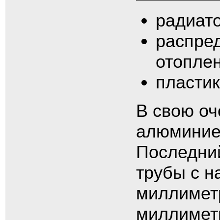
радиато
распре
отоплен
пласти
В свою оч
алюминиев
Последни
трубы с 
миллиметр
миллимет