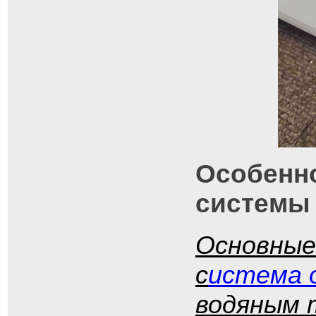
Особенно
системы
Основные
с
истема 
водяным 