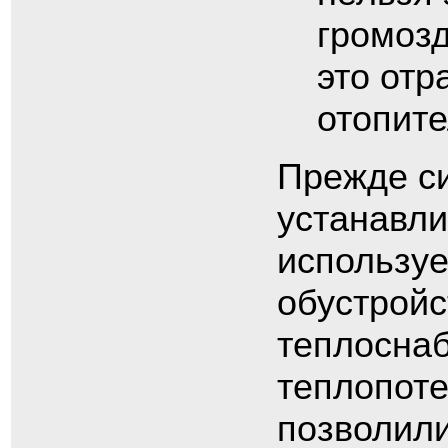
громозд
это отр
отопите
Прежде си
устанавли
использу
обустройс
теплосна
теплопоте
позволили