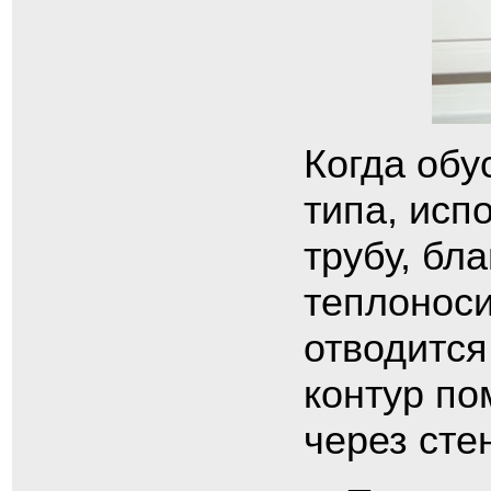
Когда обу
типа, исп
трубу, бл
теплоноси
отводится
контур по
через сте