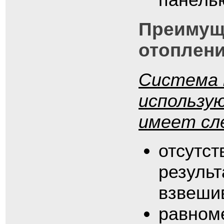
Преимуще
отоплен
Система 
использу
имеет сл
отсутст
результ
взвеши
равном