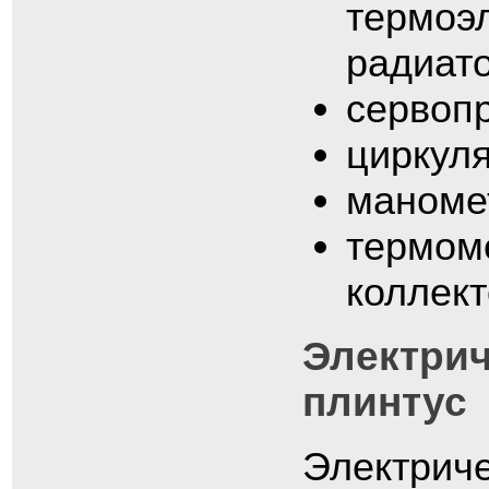
термоэ
радиато
сервопр
циркул
маноме
термоме
коллект
Электрич
плинтус
Электриче