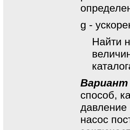
определен
g - ускор
Найти 
величи
каталог
Вариант
способ, к
давление 
насос пос