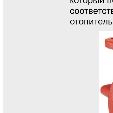
который п
соответст
отопитель