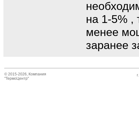
необходим
на 1-5% ,
менее мощ
заранее з
© 2015-2026, Компания
г
"ТермоЦентр"