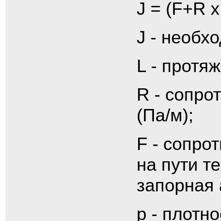
J = (F+R х 
J - необх
L - протя
R - сопро
(Па/м);
F - сопро
на пути т
запорная 
p - плотн