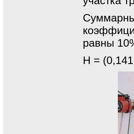
участка т
Суммарны
коэффицие
равны 10
H = (0,141