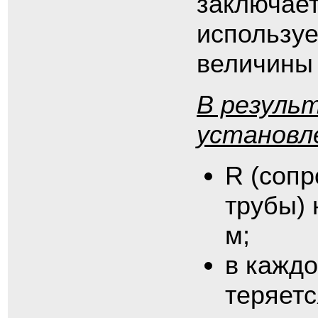
заключает
используе
величины 
В резуль
установле
R (сопр
трубы) 
м;
в каждо
теряет