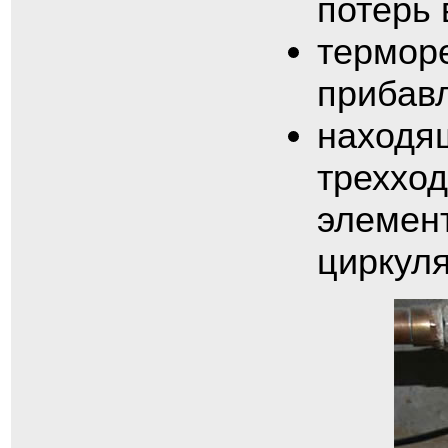
потерь 
термор
прибав
находя
треххо
элемент
циркуля