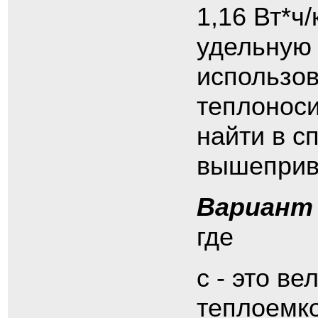
1,16 Вт*ч
удельную 
использов
теплоноси
найти в с
вышеприв
Вариант
где
с - это в
теплоемко