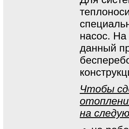
теплоноси
специальн
насос. На
данный пр
беспереб
конструкц
Чтобы сд
отоплени
на следу