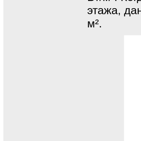
этажа, да
м².