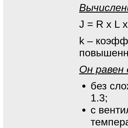
Вычислен
J = R х L х
k – коэфф
повышенну
Он равен
без сл
1.3;
с венти
темпера