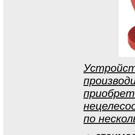
Устройст
производ
приобрет
нецелесоо
по нескол