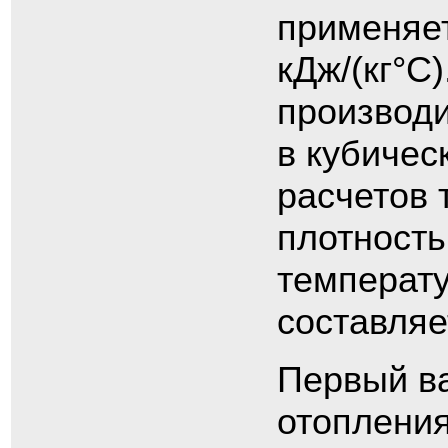
применяет
кДж/(кг°С
производи
в кубичес
расчетов 
плотность
температу
составляет
Первый ва
отопления