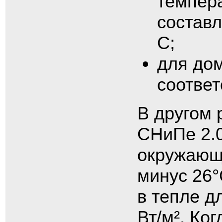
темпер
составл
С;
для до
соответ
В другом 
СНиПе 2.0
окружающ
минус 26°
в тепле д
Вт/м². Ко