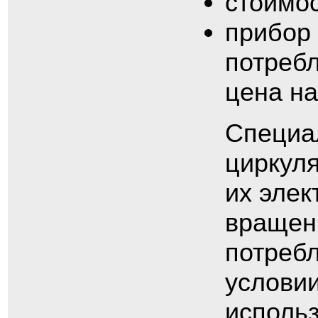
стоимос
прибор 
потреб
цена на
Специа
циркул
их элек
вращен
потребл
условии
исполь