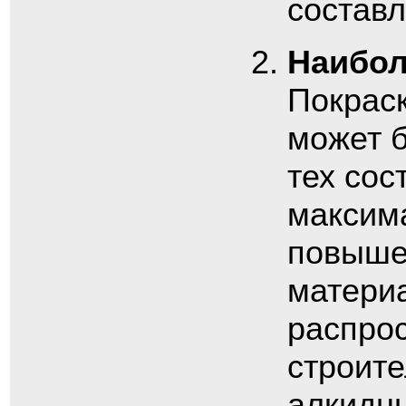
составл
Наибол
Покраск
может 
тех сос
максим
повышен
матери
распро
строите
алкидны