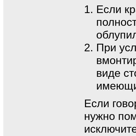
Если кр
полност
облупи
При усл
вмонти
виде ст
имеющи
Если гово
нужно пом
исключит