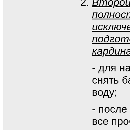
Второй
полнос
исключ
подгот
кардин
- для н
снять б
воду;
- после
все про