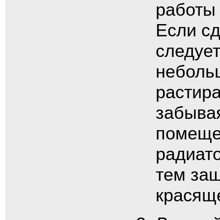
работы 
Если сд
следует
неболь
растира
забывая
помеще
радиато
тем защ
красяще