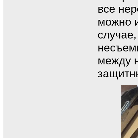
все нер
можно и
случае,
несъемн
между 
защитны