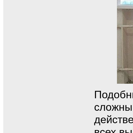
Подобн
сложным
действе
всех в