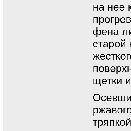
на нее 
прогре
фена ли
старой 
жестког
поверх
щетки и
Осевшие
ржавого
тряпкой