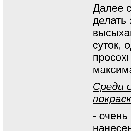
Далее с
делать 
высыхан
суток, 
просохн
максим
Среди 
покрас
- очень
нанесен