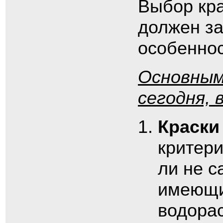
Выбор кра
должен за
особеннос
Основным
сегодня,
Краски
критери
ли не с
имеющи
водора