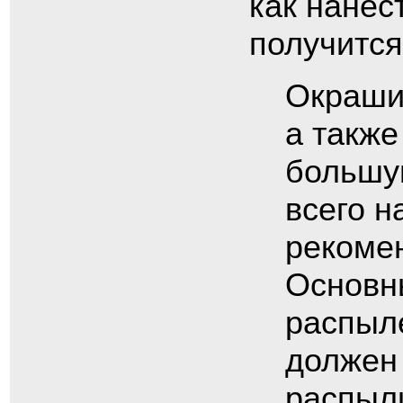
как нанес
получится
Окрашив
а также
большу
всего н
рекомен
Основн
распыле
должен
распыли