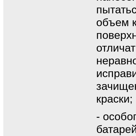
пытатьс
объем к
поверхн
отлича
неравн
исправи
зачищен
краски;
- особо
батарей