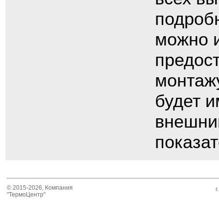
подробн
можно 
предос
монтажу
будет и
внешни
показат
© 2015-2026, Компания
г
"ТермоЦентр"