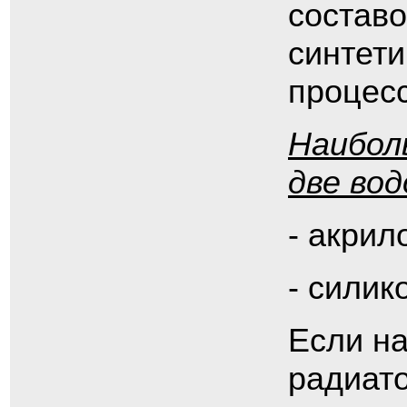
составо
синтети
процес
Наибол
две вод
- акрил
- силик
Если на
радиато