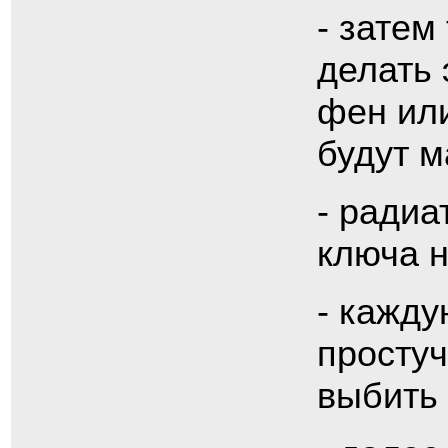
- затем
делать 
фен или
будут 
- радиа
ключа н
- кажду
просту
выбить 