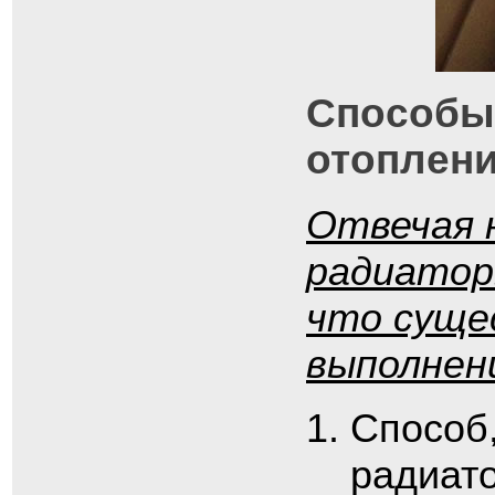
Способы
отоплен
Отвечая н
радиатор
что суще
выполнен
Способ,
радиато