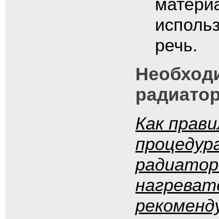
материа
использ
речь.
Необходи
радиато
Как прави
процедура
радиатор
нагреват
рекоменду