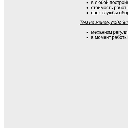
в любой построй
стоимость работ 
срок службы обор
Тем не менее, подоб
механизм регули
в момент работы