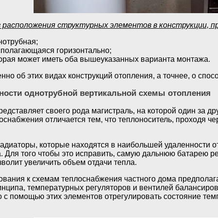
из расположения структурных элементов в конструкции, 
нотрубная;
сполагающаяся горизонтально;
торая может иметь оба вышеуказанных варианта монтажа.
нно об этих видах конструкций отопления, а точнее, о спосо
нности однотрубной вертикальной схемы отопления
редставляет своего рода магистраль, на которой один за д
снабжения отличается тем, что теплоноситель, проходя че
 радиаторы, которые находятся в наибольшей удаленности о
а. Для того чтобы это исправить, самую дальнюю батарею 
зволит увеличить объем отдачи тепла.
вания к схемам теплоснабжения частного дома предполаг
инципа, температурных регуляторов и вентилей балансир
 с помощью этих элементов отрегулировать состояние те