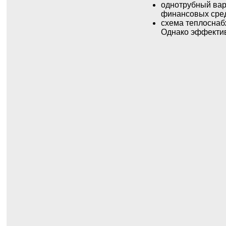
однотрубный вари
финансовых сред
схема теплоснабж
Однако эффектив