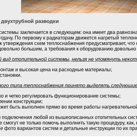
 двухтрубной разводки
системы заключается в следующем: она имеет два равнозна
 отдачу. По первому к радиаторам движется нагретый теплоно
 утверждения схем теплоснабжения предусматривает, что
 довольно большим, а требования к оборудованию довольно
 вид отопительной системы, нельзя не упомянуть некот
онтаж и высокая цена на расходные материалы;
становки.
того типа теплоснабжения принято выделять следующие
ко и четко регулировать функционирование системы;
лении конструкции;
жет быть выполнен прямо во время работы нагревательной 
и подключения любой из вышеописанных отопительных сист
 смогут не только помочь выполнить такую процедуру, как,
е фото вариантов систем и детальные инструкции по их пра