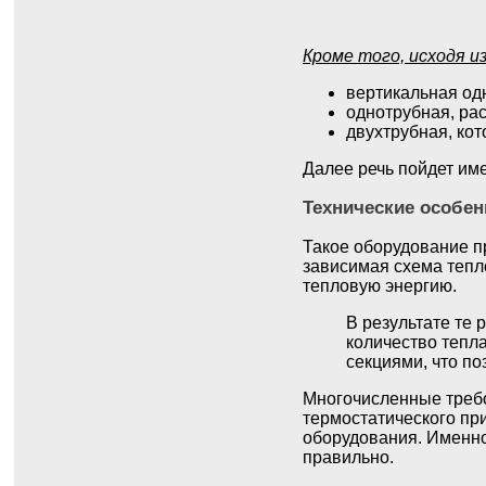
Кроме того, исходя 
вертикальная од
однотрубная, ра
двухтрубная, ко
Далее речь пойдет име
Технические особе
Такое оборудование п
зависимая схема тепло
тепловую энергию.
В результате те
количество тепл
секциями, что по
Многочисленные требо
термостатического пр
оборудования. Именно
правильно.