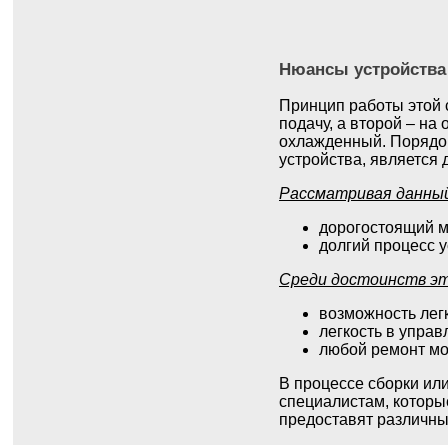
Нюансы устройства
Принцип работы этой 
подачу, а второй – на
охлажденный. Порядок
устройства, является
Рассматривая данный
дорогостоящий м
долгий процесс у
Среди достоинств э
возможность лег
легкость в управ
любой ремонт мо
В процессе сборки ил
специалистам, которые
предоставят различны