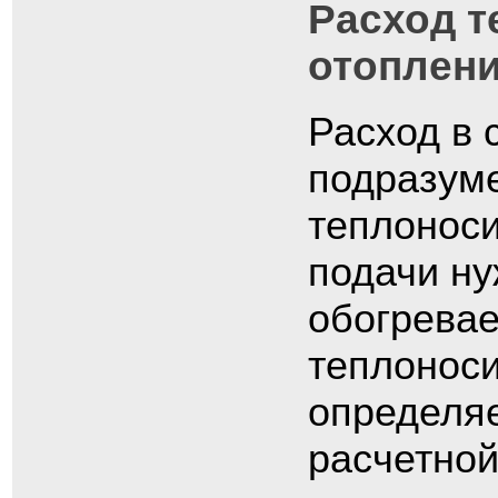
Расход т
отоплен
Расход в 
подразуме
теплоноси
подачи ну
обогрева
теплоноси
определяе
расчетной