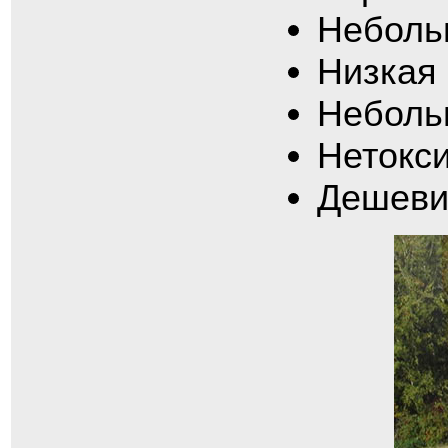
Неболь
Низкая
Неболь
Нетокс
Дешеви