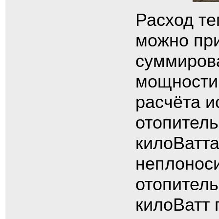
Расход те
можно при
суммирова
мощности
расчёта и
отопитель
килоВатта
неплоноси
отопител
килоВатт 