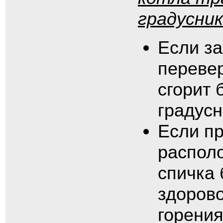
градусник
Если за
перевер
сгорит 
градусн
Если пр
располо
спичка 
здорово
горения