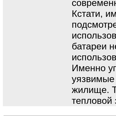
современн
Кстати, и
подсмотре
использов
батареи н
использов
Именно уг
уязвимые 
жилище. Т
тепловой 