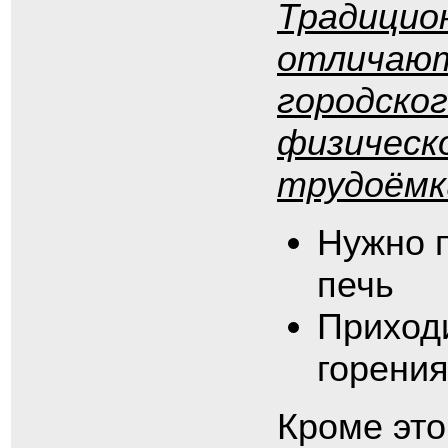
Традицион
отличают
городског
физическ
трудоёмк
Нужно 
печь
Приходи
горения
Кроме это