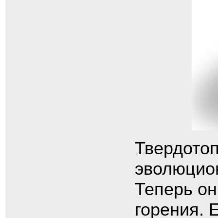
Твердото
эволюцион
Теперь о
горения. 