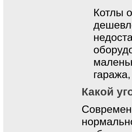
Котлы о
дешевле
недост
оборудо
маленьк
гаража,
Какой уг
Современ
нормально