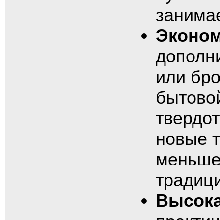
занимае
Эконо
дополн
или бро
бытово
твердо
новые т
меньше 
традиц
Высока