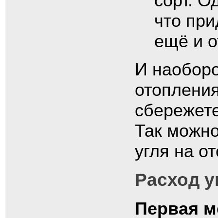
сорт. О
что при
ещё и о
И наоборо
отопления
сбережете
Так можн
угля на о
Расход у
Первая м