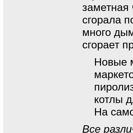
заметная 
сгорала п
много дым
сгорает п
Новые 
маркето
пиролиз
котлы д
На само
Все разл