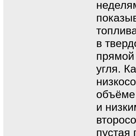
неделям
показыв
топлива
в тверд
прямой 
угля. К
низкос
объёме
и низки
второсо
пустая 