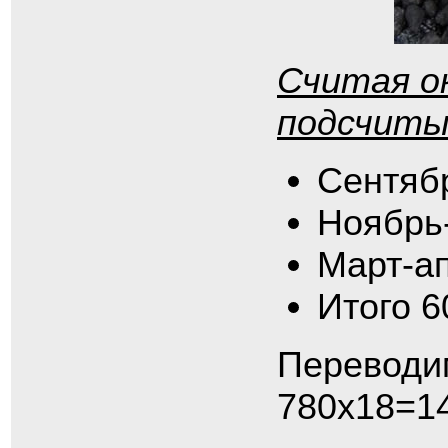
Считая ок
подсчиты
Сентябр
Ноябрь
Март-ап
Итого 
Переводим
780х18=14