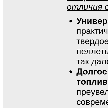
отличия 
Универ
практи
твердое
пеллеты
так дал
Долгое
топли
преувел
совреме