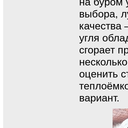
на буром 
выбора, л
качества 
угля обла
сгорает п
несколько
оценить с
теплоёмк
вариант.