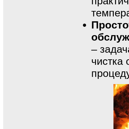
практич
темпера
Просто
обслу
– задач
чистка 
процеду