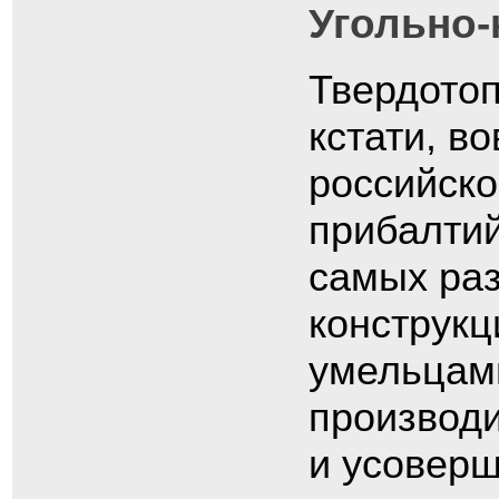
Угольно-
Твердотоп
кстати, в
российско
прибалтий
самых ра
конструкц
умельцами
производи
и усоверш