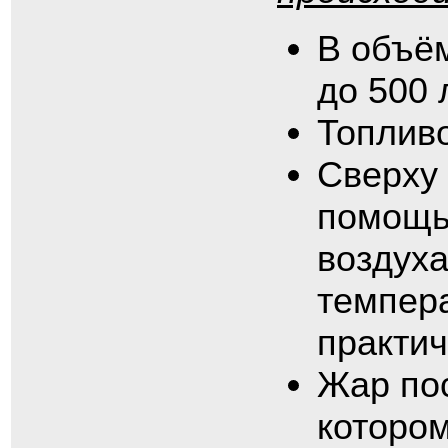
В объё
до 500 
Топливо
Сверху 
помощь
воздуха
темпер
практич
Жар пос
котором