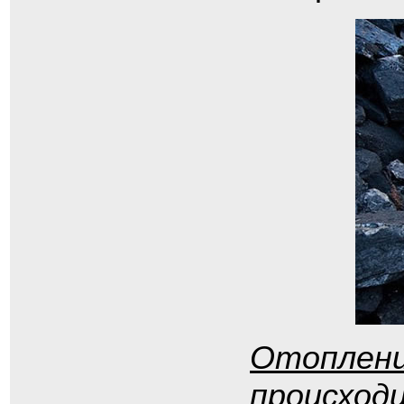
Отоплени
происход