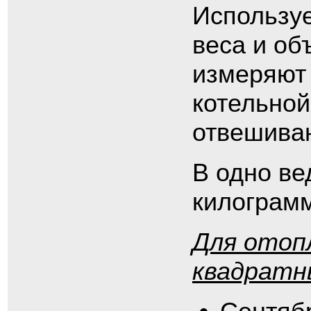
Использу
веса и об
измеряют 
котельной
отвешиван
В одно в
килограмм
Для отоп
квадратн