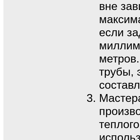
вне зав
максима
если за
миллим
метров
трубы, 
составл
Мастера
произво
теплого
исполь