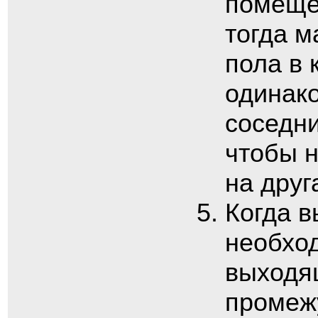
помеще
тогда м
пола в 
одинако
соседн
чтобы н
на друг
Когда в
необход
выходящ
промеж