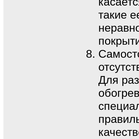
касаетс
такие е
неравн
покрыти
Самост
отсутст
Для раз
обогрев
специа
правил
качест