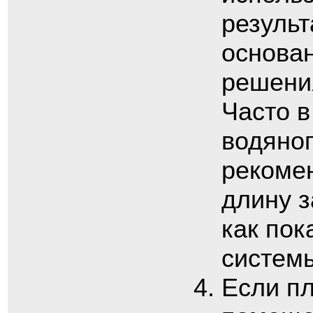
результ
основа
решения
Часто в
водяно
рекоме
длину з
как пок
системы
Если пл