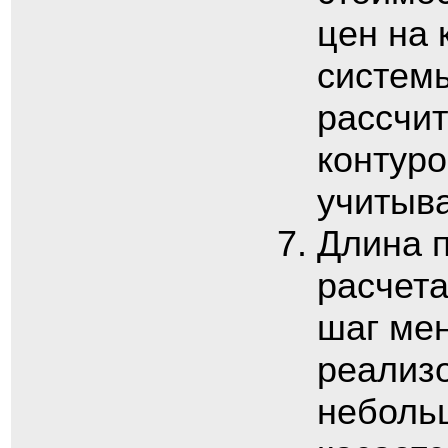
цен на
систем
рассчит
контуро
учитыва
Длина п
расчета
шаг мен
реализо
небольш