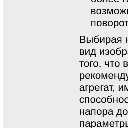
возмож
поворо
Выбирая н
вид изобр
того, что
рекоменду
агрегат, 
способнос
напора до
параметры