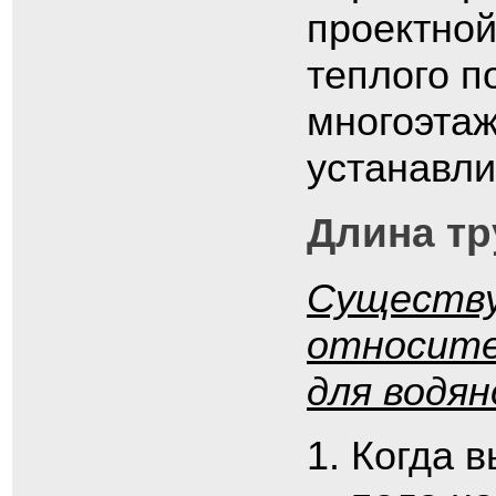
проектно
теплого п
многоэта
устанавли
Длина тр
Существу
относите
для водян
Когда в