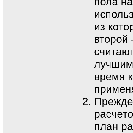
пола на
использ
из кото
второй
считают
лучшим 
время к
применя
Прежде,
расчето
план р