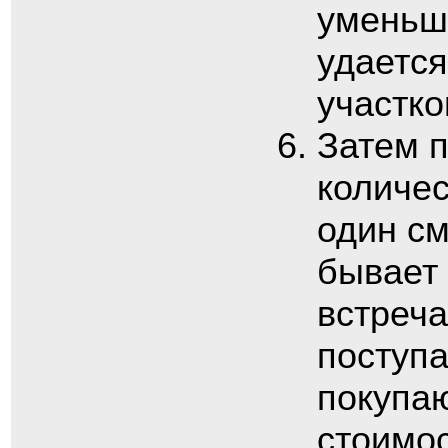
уменьши
удается
участко
Затем 
количес
один см
бывает 
встреча
поступ
покупаю
стоимос