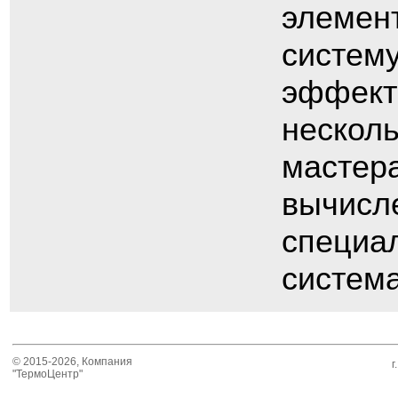
элемен
систему
эффект
несколь
мастера
вычисле
специа
система
© 2015-2026, Компания
г
"ТермоЦентр"