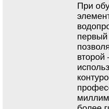
При обу
элемент
водопр
первый 
позволя
второй 
использ
контуро
профес
миллим
более г