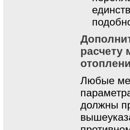
единст
подобн
Дополни
расчету 
отоплен
Любые ме
параметр
должны пр
вышеуказ
противном