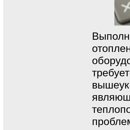
Выполня
отоплен
оборуд
требует
вышеук
являющ
теплопо
проблем