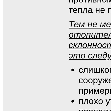
тепла не 
Тем не ме
отопител
склоннос
это след
слишко
сооруже
пример
плохо 