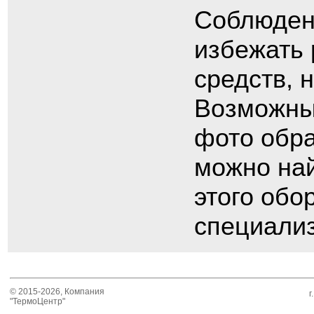
Соблюдени
избежать
средств, 
Возможны
фото обра
можно на
этого обо
специали
© 2015-2026, Компания
г
"ТермоЦентр"