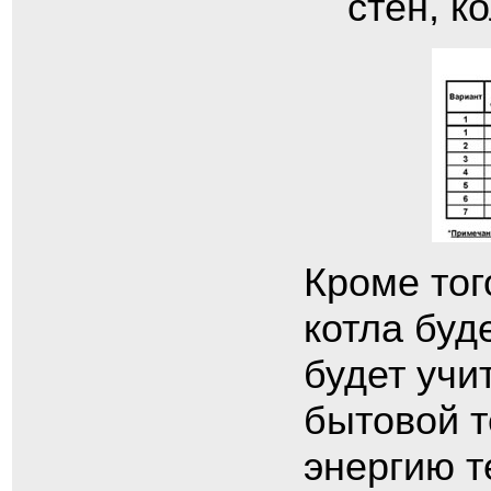
стен, к
Кроме тог
котла буд
будет учи
бытовой 
энергию т