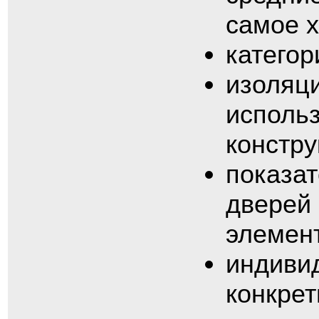
самое х
категор
изоляц
исполь
констру
показа
дверей 
элемен
индиви
конкрет