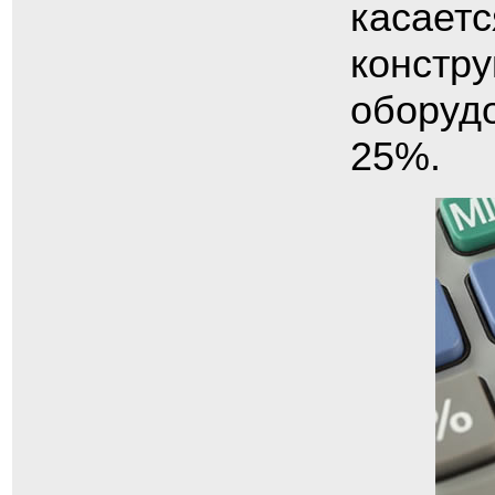
касает
констру
оборуд
25%.