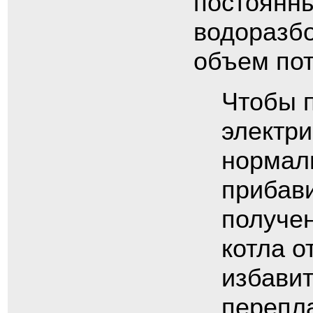
постоянны
водоразбо
объем пот
Чтобы п
электри
нормал
прибави
получе
котла о
избавит
перепла