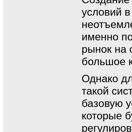
условий в
неотъемл
именно п
рынок на 
большое к
Однако д
такой сис
базовую 
которые б
регулиров