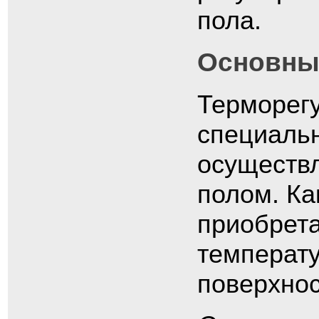
пола.
Основны
Терморегу
специальн
осуществ
полом. Ка
приобрет
температ
поверхнос