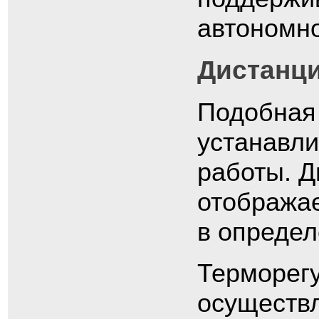
автономно
Дистанц
Подобная
устанавли
работы. Д
отображае
в опреде
Терморегу
осуществл