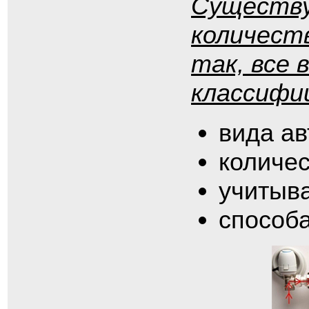
Существу
количест
так, все
классифи
вида ав
количе
учитыва
способа