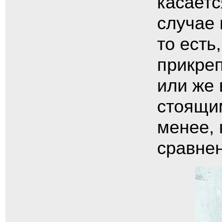
касаетс
случае 
то есть
прикреп
или же 
стоящим
менее, 
сравне