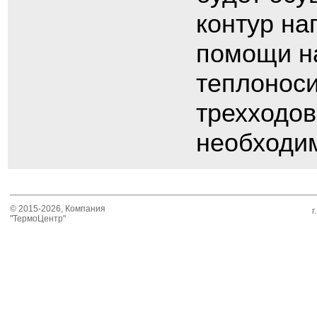
контур на
помощи на
теплоноси
трехходов
необходи
© 2015-2026, Компания
г
"ТермоЦентр"