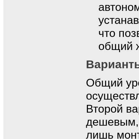
автоно
устана
что поз
общий 
Вариант
Общий ур
осуществл
Второй ва
дешевым, 
лишь монт