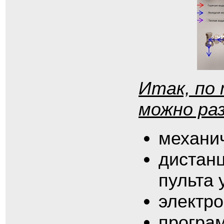
Итак, по
можно ра
механи
дистан
пульта 
электр
програ