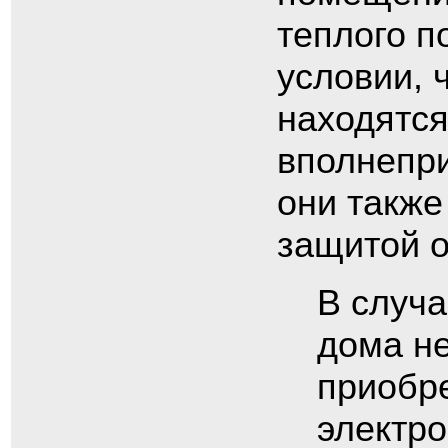
теплого п
условии, 
находятс
вполнепр
они также
защитой о
В случа
дома не
приобр
электро