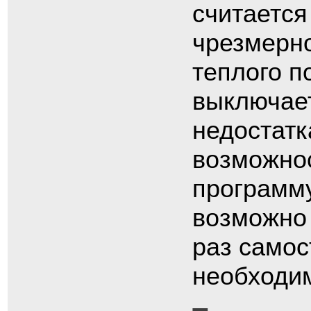
считаетс
чрезмерно
теплого п
выключает
недостатк
возможно
программу
возможно 
раз самос
необходим