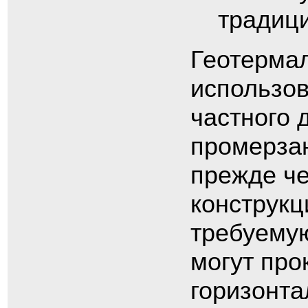
традиц
Геотерма
использов
частного 
промерзан
прежде че
конструкц
требуемую
могут про
горизонта