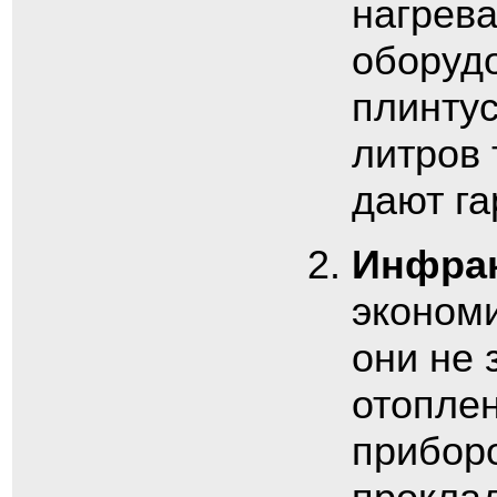
нагрев
оборуд
плинтус
литров 
дают га
Инфрак
экономи
они не 
отопле
приборо