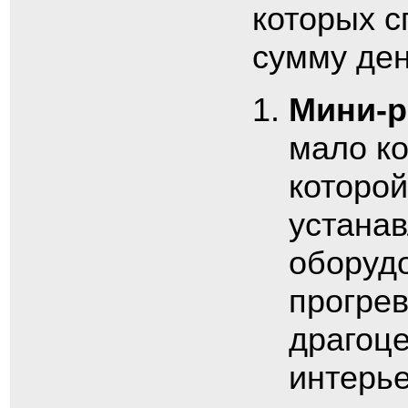
которых с
сумму ден
Мини-
мало ко
которой
устана
оборуд
прогре
драгоц
интерье