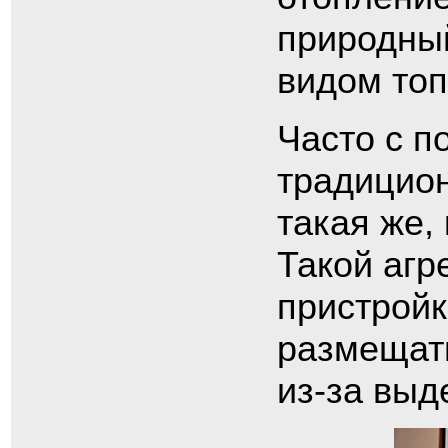
природны
видом топ
Часто с п
традицион
такая же,
Такой агр
пристройк
размещать
из-за выд