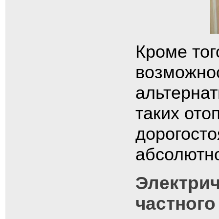
Кроме тог
возможнос
альтернат
таких ото
дорогосто
абсолютн
Электрич
частного