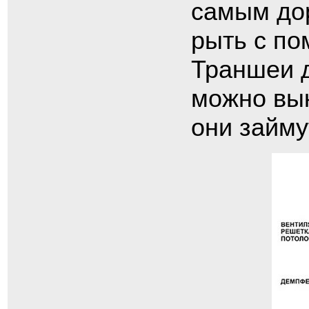
самым дор
рыть с по
Траншеи д
можно вык
они займ