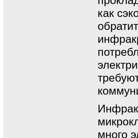
проклад
как сэк
обрати
инфрак
потреб
электри
требую
коммун
Инфрак
микрок
много э