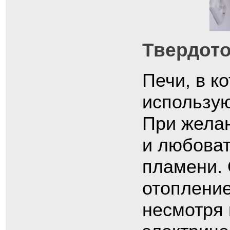
Твердот
Печи, в к
использую
При желан
и любоват
пламени.
отопление
несмотря 