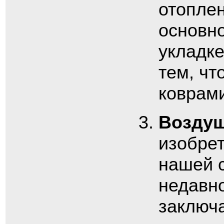
отопле
основно
укладке
тем, чт
коврами
Возду
изобрет
нашей с
недавно
заключа