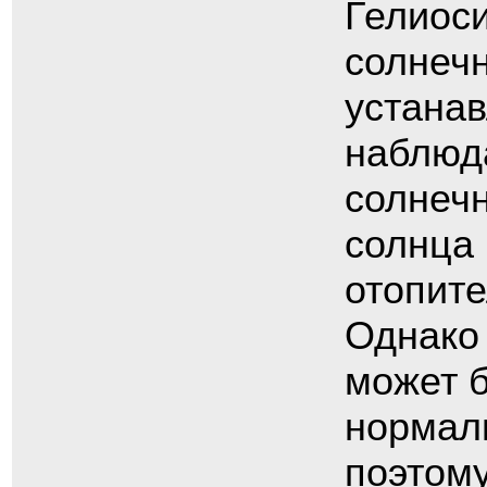
Гелиос
солнечн
устанав
наблюд
солнечн
солнца 
отопите
Однако
может б
нормаль
поэтому