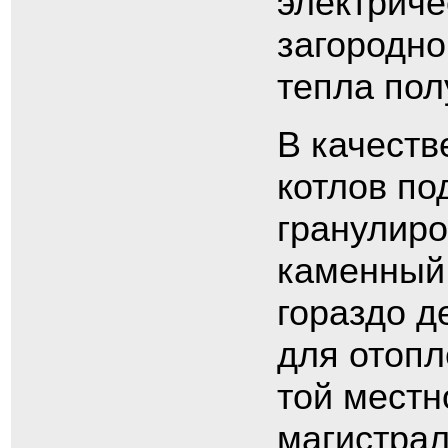
электриче
загородно
тепла пол
В качеств
котлов по
гранулиро
каменный 
гораздо д
для отопл
той местно
магистрал