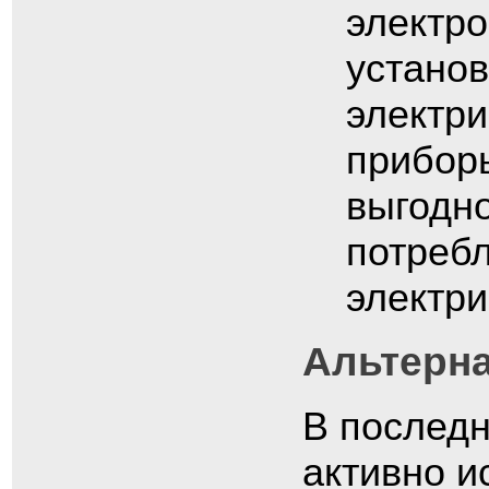
электр
устано
электри
прибор
выгодно
потребл
электри
Альтерна
В последн
активно и