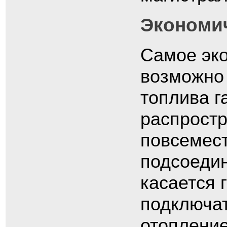
Экономи
Самое эко
возможно 
топлива г
распростр
повсемест
подсоедин
касается 
подключат
отопление