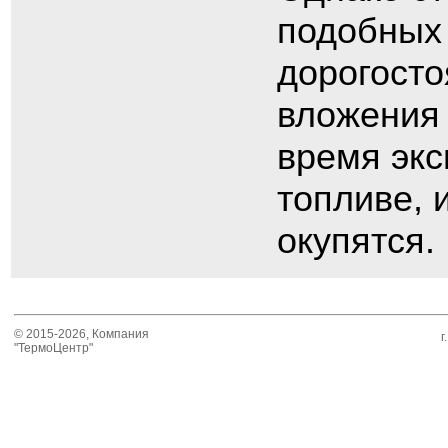
подобных
дорогост
вложения 
время экс
топливе, 
окупятся.
© 2015-2026, Компания
г
"ТермоЦентр"