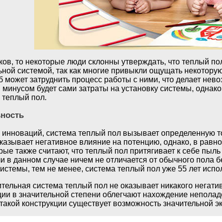
ков, то некоторые люди склонны утверждать, что теплый п
ной системой, так как многие привыкли ощущать некоторую п
уб может затруднить процесс работы с ними, что делает не
 минусом будет сами затраты на установку системы, однако
 теплый пол.
ьность
х инноваций, система теплый пол вызывает определенную т
казывает негативное влияние на потенцию, однако, в равно
рые также считают, что теплый пол притягивает к себе пыль 
и в данном случае ничем не отличается от обычного пола б
истемы, тем не менее, система теплый пол уже 55 лет исп
тельная система теплый пол не оказывает никакого негатив
ции в значительной степени облегчают нахождение неполадо
такой конструкции существует возможность значительной эк