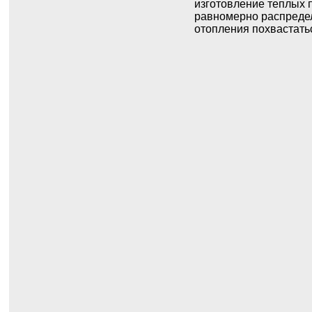
изготовление теплых 
равномерно распредел
отопления похвастатьс