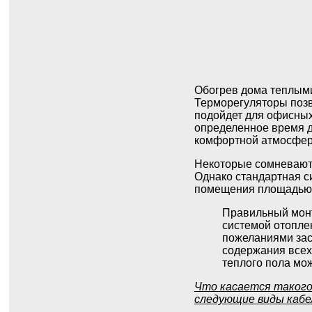
Обогрев дома теплыми
Терморегуляторы позв
подойдет для офисных
определенное время д
комфортной атмосферы
Некоторые сомневаются
Однако стандартная си
помещения площадью в
Правильный монт
системой отопле
пожеланиями зас
содержания всех
теплого пола мо
Что касается такого
следующие виды кабе