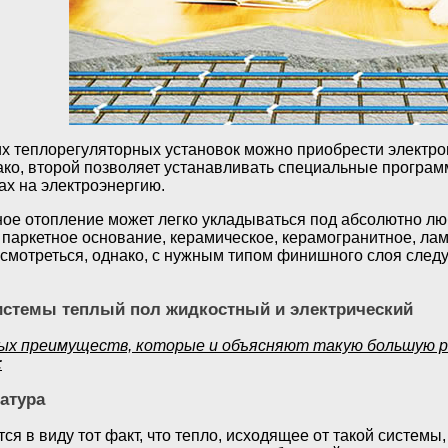
их теплорегуляторных установок можно приобрести электр
ако, второй позволяет устанавливать специальные програм
ах на электроэнергию.
ное отопление может легко укладываться под абсолютно л
 паркетное основание, керамическое, керамогранитное, ла
о смотреться, однако, с нужным типом финишного слоя след
стемы теплый пол жидкостный и электрический
ых преимуществ, которые и объясняют такую большую 
:
атура
ся в виду тот факт, что тепло, исходящее от такой системы,