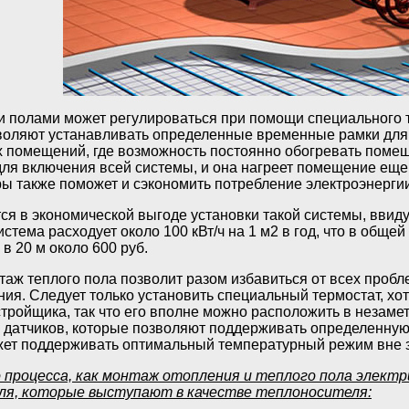
 полами может регулироваться при помощи специального те
оляют устанавливать определенные временные рамки для 
 помещений, где возможность постоянно обогревать помеще
ля включения всей системы, и она нагреет помещение еще 
 также поможет и сэкономить потребление электроэнергии
 в экономической выгоде установки такой системы, ввиду 
стема расходует около 100 кВт/ч на 1 м2 в год, что в обще
 20 м около 600 руб.
аж теплого пола позволит разом избавиться от всех пробл
ния. Следует только установить специальный термостат, хо
тройщика, так что его вполне можно расположить в незаме
 датчиков, которые позволяют поддерживать определенную
жет поддерживать оптимальный температурный режим вне з
 процесса, как монтаж отопления и теплого пола электр
ля, которые выступают в качестве теплоносителя: