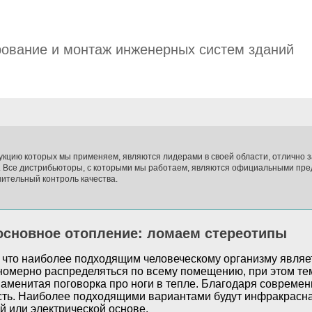
ование и монтаж инженерных систем зданий
укцию которых мы применяем, являются лидерами в своей области, отлично
. Все дистрибьюторы, с которыми мы работаем, являются официальными пре
ительный контроль качества.
основное отопление: ломаем стереотипы
 что наиболее подходящим человеческому организму являет
номерно распределяться по всему помещению, при этом те
знаменитая поговорка про ноги в тепле. Благодаря соврем
сть. Наиболее подходящими вариантами будут инфракрасн
й или электрической основе.