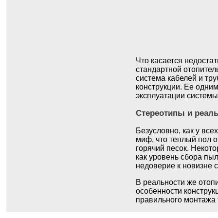
Что касается недостат
стандартной отопитель
система кабелей и тр
конструкции. Ее одним
эксплуатации системы
Стереотипы и реал
Безусловно, как у все
миф, что теплый пол о
горячий песок. Некото
как уровень сбора пыл
недоверие к новизне с
В реальности же отопи
особенности конструк
правильного монтажа 