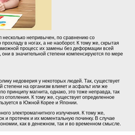
ол несколько непривычен, по сравнению со
рохладу в ногах, а не наоборот. К тому же, скрытая
возможной процесс их замены без деформации всей
, они в значительной степени компенсируются по мере
олику недоверия у некоторых людей. Так, существует
й степени на организм влияет и асфальт или же
по принципу магнита, однако, это тоже неправда, так
ез отопления. К тому же, существует определенное
ользуется в Южной Корее и Японии.
ного электромагнитного излучения. К тому же,
к и протечек и их моментальную починку. В случае
ономии, как в денежном, так и во временном смысле.