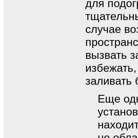
для подог
тщательны
случае в
пространс
вызвать з
избежать,
заливать 
Еще од
установ
находит
не обла