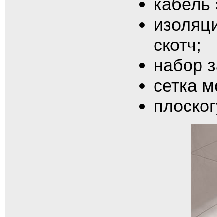
кабель 
изоляц
скотч;
набор з
сетка м
плоског