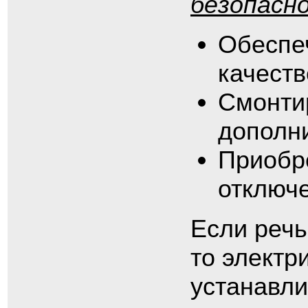
безопасн
Обеспе
качеств
Смонти
дополн
Приобр
отключе
Если речь
то электр
устанавл