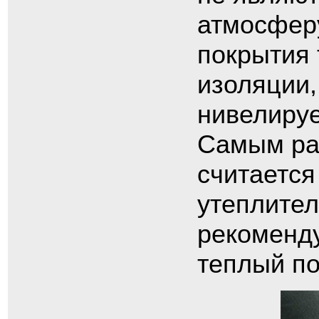
атмосферу
покрытия 
изоляции,
нивелируе
Самым ра
считается
утеплителя
рекоменду
теплый по