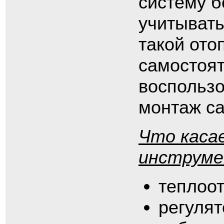
систему б
учитывать
такой ото
самостоя
воспользо
монтаж с
Что каса
инструме
теплоо
регулят