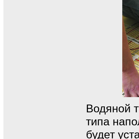
Водяной т
типа напо
будет уст