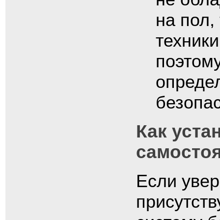
на пол,
техники
поэтом
опреде
безопас
Как уста
самосто
Если увер
присутств