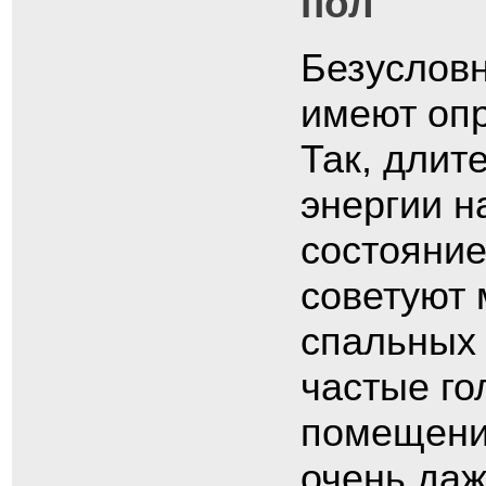
пол
Безусловн
имеют опр
Так, длит
энергии н
состояние
советуют 
спальных 
частые го
помещения
очень даж