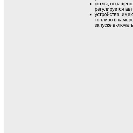
котлы, оснащенн
регулируется ав
устройства, име
топливо в камере
запуске включат