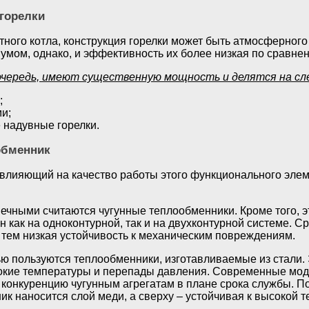
 горелки
тного котла, конструкция горелки может быть атмосферного
умом, однако, и эффективность их более низкая по сравн
 очередь, имеют существенную мощность и делятся на с
;
и;
надувные горелки.
обменник
влияющий на качество работы этого функционального элемен
ечными считаются чугунные теплообменники. Кроме того, э
 как на одноконтурной, так и на двухконтурной системе. С
с тем низкая устойчивость к механическим повреждениям.
ю пользуются теплообменники, изготавливаемые из стали.
окие температуры и перепады давления. Современные модел
конкуренцию чугунным агрегатам в плане срока службы. Пор
к наносится слой меди, а сверху – устойчивая к высокой т