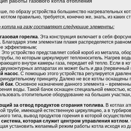
цип работы газового котла отопления
ше, по образу устройства большинство нагревательных котл
котлом правильно, требуется, конечно же, знать, из каких с
 котла на газу составляют следующие элементы:
газовая горелка
. Эта конструкция включает в себя форсун
. Благодаря этим элементам пламя распределяется равноме
ее эффективным;
. Это устройство представляет собой короб из металла, об
трубы, по которым циркулирует теплоноситель. Нагрев воды
орающего внутри камеры газа, передает ей тепло. Если в к
в двухконтурных аппаратах их может быть и два (первичный 
й насос
. С помощью этого устройства регулируется давле
ринудительному принципу. Далеко не все котлы оснащены 
й бак
. Основное назначение данного элемента – временны
ения воды. Такой бачок оснащен специальной емкостью, ко
ользовать отопительное оборудование на больших участка
ющий за отвод продуктов сгорания топлива
. В котлах а
ой трубе, имеющей естественную циркуляцию, а в турбиров
ьного типа, вывод продуктов горения в которой осуществл
 система, которая служит центром управления котлом
.
щая установить желаемый режим работы котла исходя из д