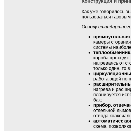
Конструкция и прин
Как уже говорилось вы
пользоваться газовым 
Основу стандартного
прямоугольная 
камеры сгорания
системы наибол
теплообменник
короба проходят 
нагреваясь от сг
только один, то 
циркуляционны
работающей по п
расширительны
нагрева и расшир
планируется исп
бак;
прибор, отвеча
отдельной дымов
отвода коаксиал
автоматическая
схема, позволяю