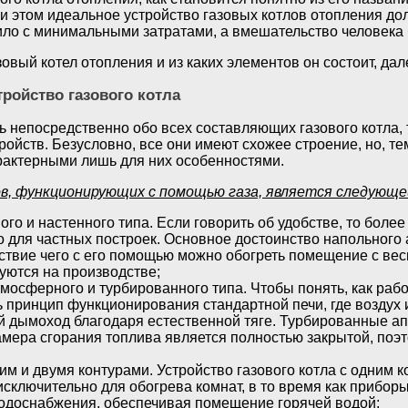
ри этом идеальное устройство газовых котлов отопления д
ило с минимальными затратами, а вмешательство человек
зовый котел отопления и из каких элементов он состоит, дал
тройство газового котла
ь непосредственно обо всех составляющих газового котла, 
ройств. Безусловно, все они имеют схожее строение, но, 
актерными лишь для них особенностями.
в, функционирующих с помощью газа, является следующе
го и настенного типа. Если говорить об удобстве, то бол
 для частных построек. Основное достоинство напольного 
ствие чего с его помощью можно обогреть помещение с ве
уются на производстве;
тмосферного и турбированного типа. Чтобы понять, как раб
 принцип функционирования стандартной печи, где воздух 
 дымоход благодаря естественной тяге. Турбированные а
амера сгорания топлива является полностью закрытой, поэ
м и двумя контурами. Устройство газового котла с одним к
исключительно для обогрева комнат, в то время как прибор
водоснабжения, обеспечивая помещение горячей водой;