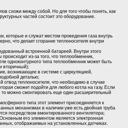
ов схожи между собой. Но для того чтобы понять, как
труктурных частей состоит это оборудование.
ки, которые и служат местом проведения газа внутрь
рно, что делает сгорание теплоносителя внутри
орудованный встроенной батареей. Внутри этого
 происходит из-за того, что теплообменник,
отле одноконтурного типа теплообменник может быть
и вторичный);
ние, возникающее в системе с циркуляцией,
подобной деталью;
й отвод теплоносителя, что необходимо в случае
торая сможет подойти для любого котла на газу. Если
х, то можно смонтировать еще один расширительный
тмосферного типа этот элемент присоединяется к
анных механизмах в наличии уже есть двойная труба
яется посредством вмонтированного вентилятора;
 Основным его элементом является электронная
анных, отображаемых на установленных датчиках.