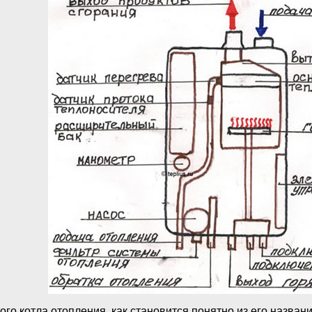
го котла отопления, как становится понятно из его названи