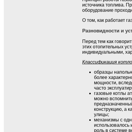
источника топлива. П
оборудование проход
О том, как работает га
Разновидности и ус
Перед тем как говорит
этих отопительных уст
индивидуальными, хар
Классификация котло
образцы напольно
более характерно
мощности, вслед
часто эксплуатир
газовые котлы а
можно вспомнить
предназначенный
конструкцию, а к
улицы;
механизмы с одни
использовалось 
роль в системе 