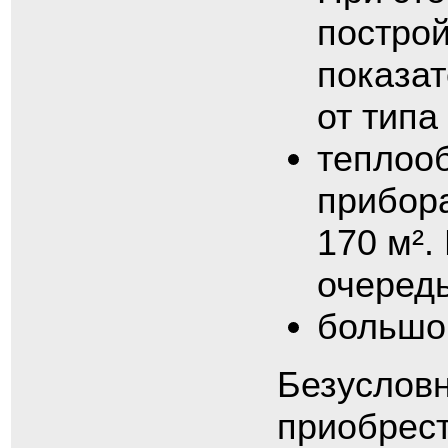
постро
показат
от типа
теплоо
прибора
170 м².
очеред
большой
Безусловн
приобрест