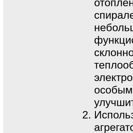
отопле
спирале
неболь
функци
склонно
теплоо
электр
особым
улучшит
Исполь
агрегат