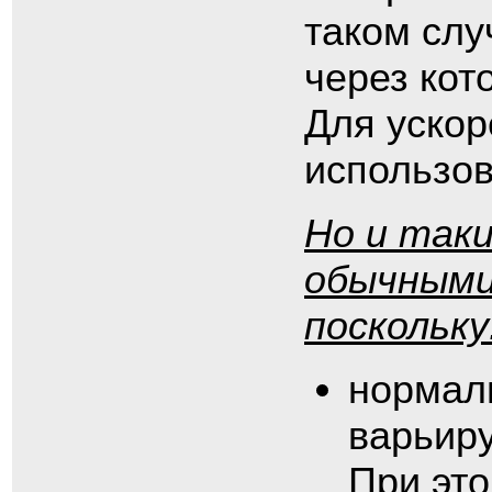
таком слу
через кот
Для ускор
использов
Но и так
обычными
поскольку
нормаль
варьиру
При эт