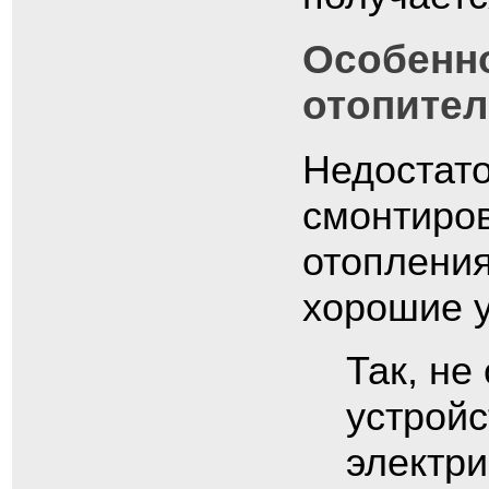
Особенно
отопител
Недостато
смонтиров
отопления
хорошие у
Так, не
устройс
электри