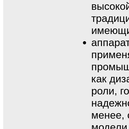
высокой
традиц
имеющи
аппарат
примен
промышл
как диз
роли, г
надежно
менее, 
модели