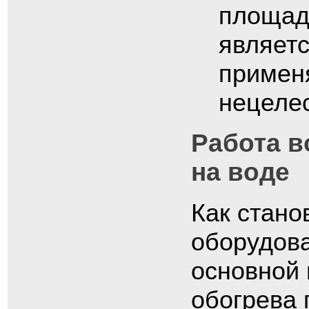
площад
являетс
применя
нецеле
Работа в
на воде
Как стано
оборудова
основной 
обогрева