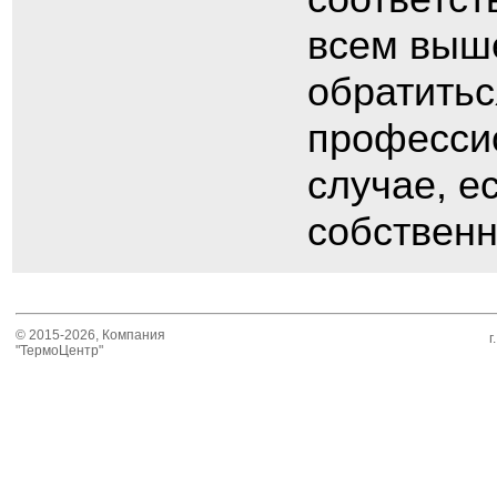
всем выш
обратитьс
професси
случае, е
собственн
© 2015-2026, Компания
г
"ТермоЦентр"