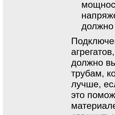
мощност
напряже
должно 
Подключе
агрегатов
должно вы
трубам, к
лучше, ес
это помож
материале