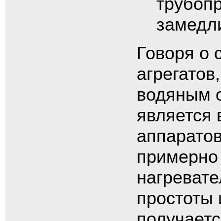
трубопр
замедли
Говоря о 
агрегатов,
водяным 
является 
аппаратов
примерно 
нагревате
простоты
получает