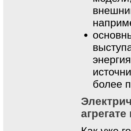
внешний
наприм
основн
выступа
энергия
источни
более 
Электрич
агрегате
Как уже г