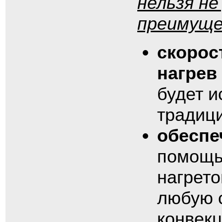
нельзя не
преимуще
скорос
нагрев
будет и
традици
обеспе
помощь
нагрето
любую с
конвекц