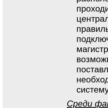
проходи
централ
правил
подключ
магистр
возмож
поставл
необхо
систему
Среди фа