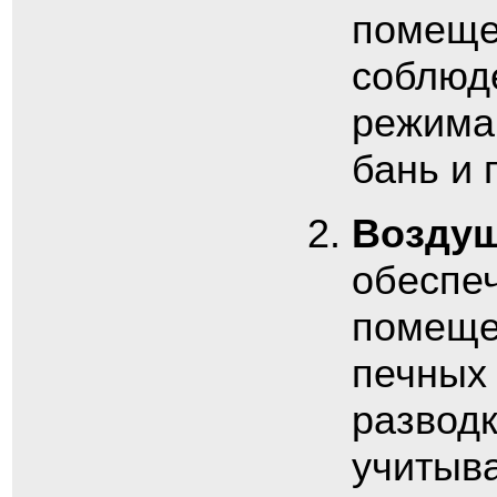
помещен
соблюд
режима.
бань и 
Воздуш
обеспеч
помеще
печных 
разводк
учитыва