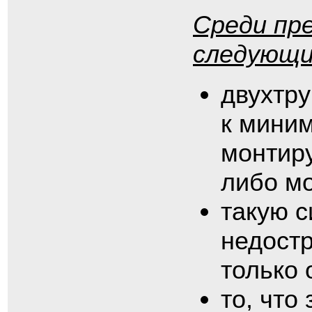
Среди пр
следующи
двухтру
к миним
монтир
либо мо
такую с
недостр
только 
то, что