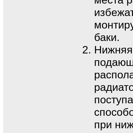
избежа
монтир
баки.
Нижняя 
подающ
распола
радиато
поступа
способ
при ни