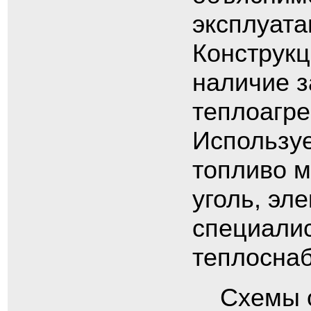
эксплуат
Конструк
наличие з
теплоагре
Используе
топливо м
уголь, эл
специалис
теплосна
Схемы 