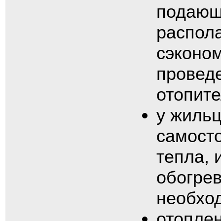
подающе
распола
сэконом
провед
отопите
у жиль
самосто
тепла, 
обогрев
необхо
отоплен