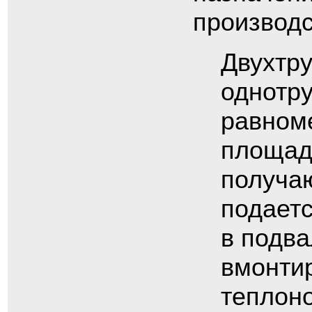
производс
Двухтру
однотру
равном
площад
получа
подаетс
в подв
вмонтир
теплон