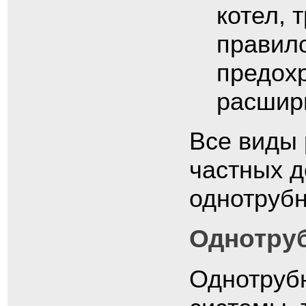
котел, 
правило
предох
расшир
Все виды 
частных д
однотруб
Однотруб
Однотрубн