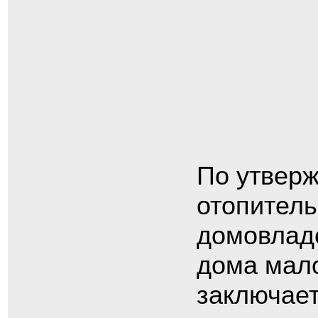
По утвер
отопитель
домовладе
дома мало
заключает