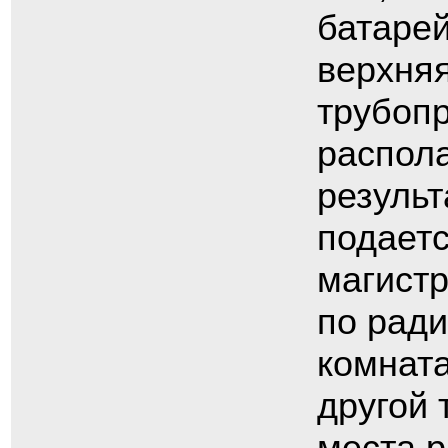
батарей
верхняя
трубоп
распола
результ
подаетс
магистр
по рад
комната
другой 
места 