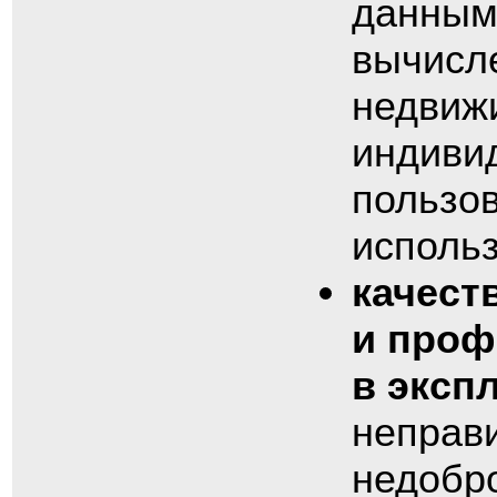
данным,
вычисл
недвиж
индиви
пользо
исполь
качест
и проф
в эксп
неправ
недобр