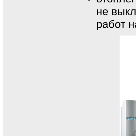
не вык
работ н