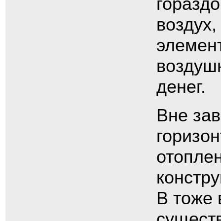
гораздо
воздух,
элемент
воздушн
денег.
Вне зав
горизо
отоплен
констру
В тоже 
сущест