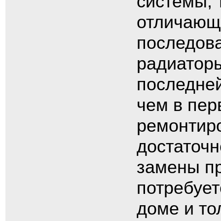
системы, 
отличающа
последова
радиаторы
последней
чем в пер
ремонтиро
достаточн
замены пр
потребует
доме и то