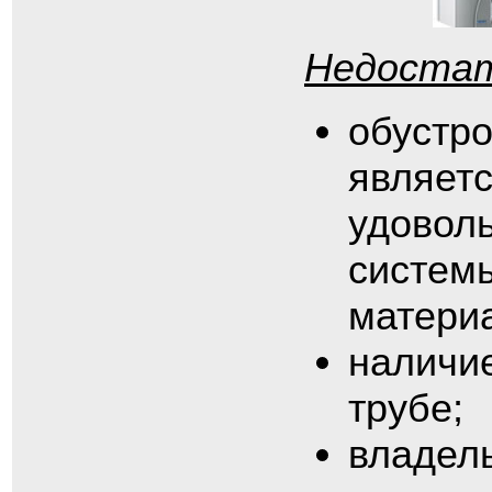
Недостат
обустро
являет
удовол
систем
материа
наличи
трубе;
владел