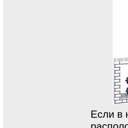
Если в 
распол