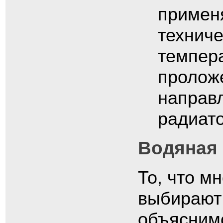
примен
техниче
темпер
пролож
направл
радиато
Водяная 
То, что м
выбирают
объяснимо