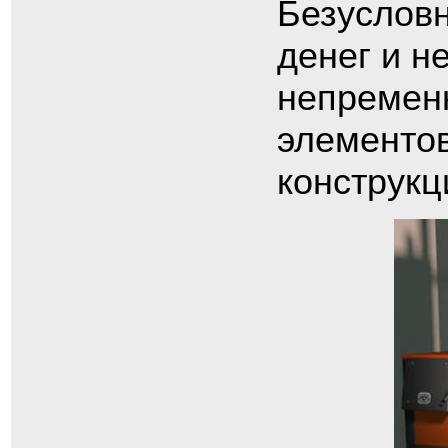
Безусловн
денег и н
непременн
элементо
конструкц