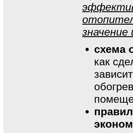
эффектив
отопител
значение
схема 
как сде
зависит
обогрев
помеще
правил
эконом