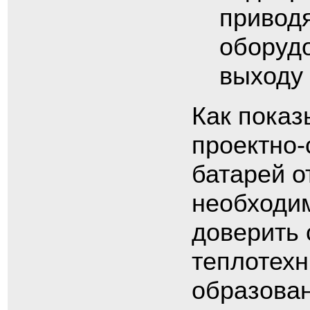
привод
оборудо
выходу 
Как показ
проектно-
батарей о
необходи
доверить 
теплотех
образован