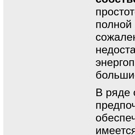
простот
полной
сожале
недоста
энергоп
больши
В ряде 
предпоч
обеспеч
имеетс