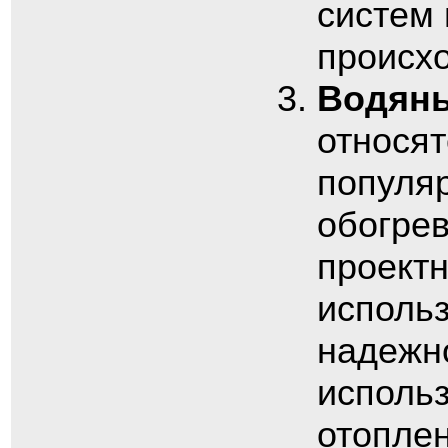
систем 
происх
Водяны
относят
популя
обогрев
проектн
использ
надежно
использ
отоплен