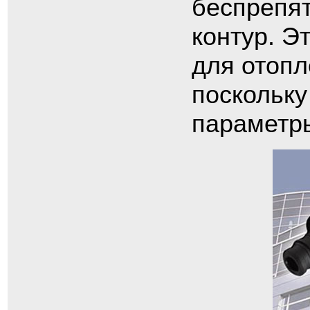
беспрепят
контур. Э
для отопл
поскольку
параметр