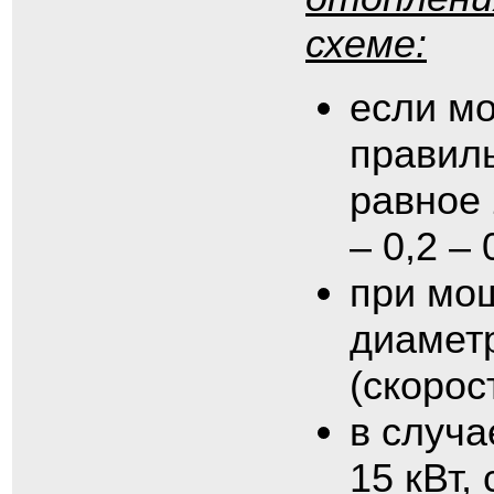
схеме:
если мо
правиль
равное 
– 0,2 – 
при мощ
диамет
(скорос
в случа
15 кВт,