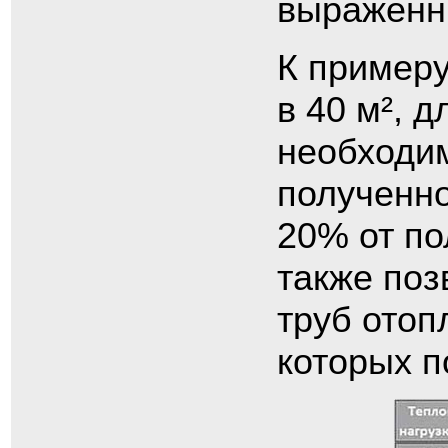
выраженны
К пример
в 40 м², 
необходим
полученно
20% от по
также поз
труб отоп
которых п