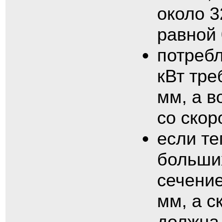
около 3
равной 0
потребл
кВт тре
мм, а в
со скор
если те
больших
сечени
мм, а с
должна 