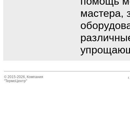
помощь м
мастера, 
оборудова
различные
упрощающ
© 2015-2026, Компания
г
"ТермоЦентр"