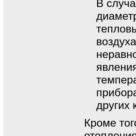
В случ
диаметр
тепловы
воздуха
неравно
явлени
темпера
прибора
других 
Кроме тог
отопления